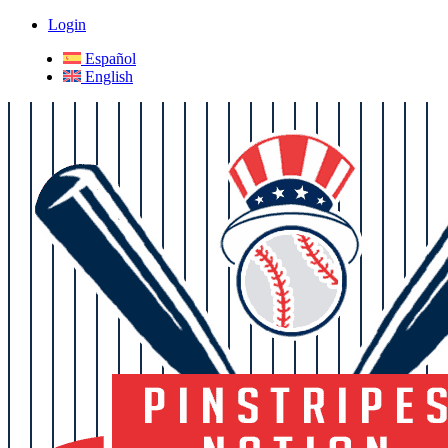
Login
Español
English