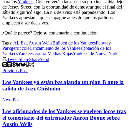
para los
Yankees
. Cole volverá a lanzar en su próxima salida, lejos
de Jersey Street, con la oportunidad de demostrar que el final del
sábado significó algo. La luz de aviso está parpadeando. Los
Yankees apuestan a que se apague antes de que los partidos
empiecen a ser decisivos.
¿Qué le parece? Deje su comentario a continuación.
Tags:
AL Este
Austin Wells
Bullpen de los Yankees
Fenway
Park
gerrit cole
Lanzamiento de los Yankees
Rotación de los
Yankees
Yankees contra Medias Rojas
Yankees de Nueva York
Tweet
Share
Share
Send
Previous Post
Los Yankees ya están barajando un plan B ante la
salida de Jazz Chisholm
Next Post
Los aficionados de los Yankees se vuelven locos tras
el comentario del entrenador Aaron Boone sobre
Austin Wells