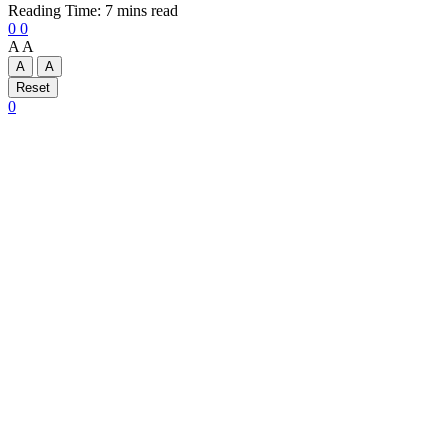
Reading Time: 7 mins read
0
0
A
A
A
A
Reset
0