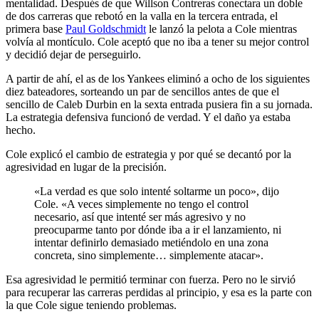
mentalidad. Después de que Willson Contreras conectara un doble
de dos carreras que rebotó en la valla en la tercera entrada, el
primera base
Paul Goldschmidt
le lanzó la pelota a Cole mientras
volvía al montículo. Cole aceptó que no iba a tener su mejor control
y decidió dejar de perseguirlo.
A partir de ahí, el as de los Yankees eliminó a ocho de los siguientes
diez bateadores, sorteando un par de sencillos antes de que el
sencillo de Caleb Durbin en la sexta entrada pusiera fin a su jornada.
La estrategia defensiva funcionó de verdad. Y el daño ya estaba
hecho.
Cole explicó el cambio de estrategia y por qué se decantó por la
agresividad en lugar de la precisión.
«La verdad es que solo intenté soltarme un poco», dijo
Cole. «A veces simplemente no tengo el control
necesario, así que intenté ser más agresivo y no
preocuparme tanto por dónde iba a ir el lanzamiento, ni
intentar definirlo demasiado metiéndolo en una zona
concreta, sino simplemente… simplemente atacar».
Esa agresividad le permitió terminar con fuerza. Pero no le sirvió
para recuperar las carreras perdidas al principio, y esa es la parte con
la que Cole sigue teniendo problemas.