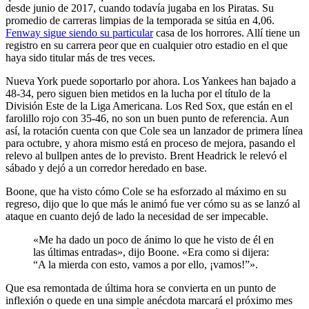
desde junio de 2017, cuando todavía jugaba en los Piratas. Su
promedio de carreras limpias de la temporada se sitúa en 4,06.
Fenway sigue siendo su particular
casa de los horrores. Allí tiene un
registro en su carrera peor que en cualquier otro estadio en el que
haya sido titular más de tres veces.
Nueva York puede soportarlo por ahora. Los Yankees han bajado a
48-34, pero siguen bien metidos en la lucha por el título de la
División Este de la Liga Americana. Los Red Sox, que están en el
farolillo rojo con 35-46, no son un buen punto de referencia. Aun
así, la rotación cuenta con que Cole sea un lanzador de primera línea
para octubre, y ahora mismo está en proceso de mejora, pasando el
relevo al bullpen antes de lo previsto. Brent Headrick le relevó el
sábado y dejó a un corredor heredado en base.
Boone, que ha visto cómo Cole se ha esforzado al máximo en su
regreso, dijo que lo que más le animó fue ver cómo su as se lanzó al
ataque en cuanto dejó de lado la necesidad de ser impecable.
«Me ha dado un poco de ánimo lo que he visto de él en
las últimas entradas», dijo Boone. «Era como si dijera:
“A la mierda con esto, vamos a por ello, ¡vamos!”».
Que esa remontada de última hora se convierta en un punto de
inflexión o quede en una simple anécdota marcará el próximo mes