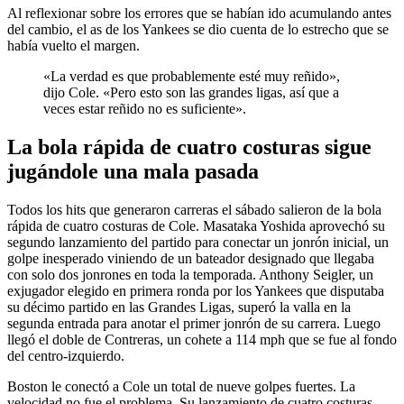
Al reflexionar sobre los errores que se habían ido acumulando antes
del cambio, el as de los Yankees se dio cuenta de lo estrecho que se
había vuelto el margen.
«La verdad es que probablemente esté muy reñido»,
dijo Cole. «Pero esto son las grandes ligas, así que a
veces estar reñido no es suficiente».
La bola rápida de cuatro costuras sigue
jugándole una mala pasada
Todos los hits que generaron carreras el sábado salieron de la bola
rápida de cuatro costuras de Cole. Masataka Yoshida aprovechó su
segundo lanzamiento del partido para conectar un jonrón inicial, un
golpe inesperado viniendo de un bateador designado que llegaba
con solo dos jonrones en toda la temporada. Anthony Seigler, un
exjugador elegido en primera ronda por los Yankees que disputaba
su décimo partido en las Grandes Ligas, superó la valla en la
segunda entrada para anotar el primer jonrón de su carrera. Luego
llegó el doble de Contreras, un cohete a 114 mph que se fue al fondo
del centro-izquierdo.
Boston le conectó a Cole un total de nueve golpes fuertes. La
velocidad no fue el problema. Su lanzamiento de cuatro costuras