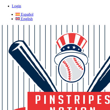
Login
Español
English