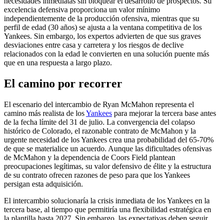
necesidades inmediatas sin bloquear el desarrollo de prospectos. Su
excelencia defensiva proporciona un valor mínimo
independientemente de la producción ofensiva, mientras que su
perfil de edad (30 años) se ajusta a la ventana competitiva de los
Yankees. Sin embargo, los expertos advierten de que sus graves
desviaciones entre casa y carretera y los riesgos de declive
relacionados con la edad le convierten en una solución puente más
que en una respuesta a largo plazo.
El camino por recorrer
El escenario del intercambio de Ryan McMahon representa el
camino más realista de los
Yankees
para mejorar la tercera base antes
de la fecha límite del 31 de julio. La convergencia del colapso
histórico de Colorado, el razonable contrato de McMahon y la
urgente necesidad de los Yankees crea una probabilidad del 65-70%
de que se materialice un acuerdo. Aunque las dificultades ofensivas
de McMahon y la dependencia de Coors Field plantean
preocupaciones legítimas, su valor defensivo de élite y la estructura
de su contrato ofrecen razones de peso para que los Yankees
persigan esta adquisición.
El intercambio solucionaría la crisis inmediata de los Yankees en la
tercera base, al tiempo que permitiría una flexibilidad estratégica en
la plantilla hasta 2027. Sin embargo, las expectativas deben seguir