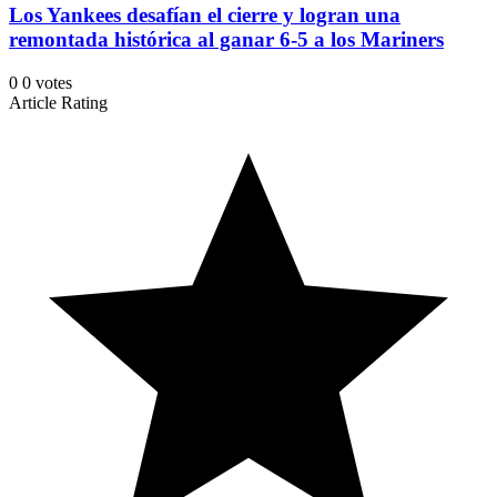
Los Yankees desafían el cierre y logran una
remontada histórica al ganar 6-5 a los Mariners
0
0
votes
Article Rating