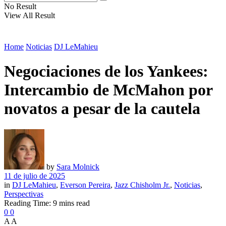
No Result
View All Result
Home
Noticias
DJ LeMahieu
Negociaciones de los Yankees:
Intercambio de McMahon por
novatos a pesar de la cautela
by
Sara Molnick
11 de julio de 2025
in
DJ LeMahieu
,
Everson Pereira
,
Jazz Chisholm Jr.
,
Noticias
,
Perspectivas
Reading Time: 9 mins read
0
0
A
A