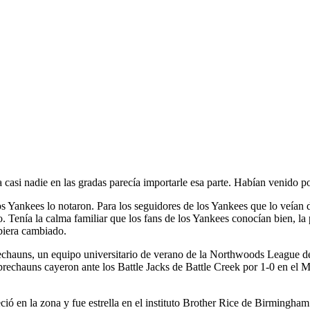
c
i nadie en las gradas parecía importarle esa parte. Habían venido por
s Yankees lo notaron. Para los seguidores de los Yankees que lo veían 
go. Tenía la calma familiar que los fans de los Yankees conocían bien, la
ubiera cambiado.
hauns, un equipo universitario de verano de la Northwoods League de 
eprechauns cayeron ante los Battle Jacks de Battle Creek por 1-0 en el M
ió en la zona y fue estrella en el instituto Brother Rice de Birmingha