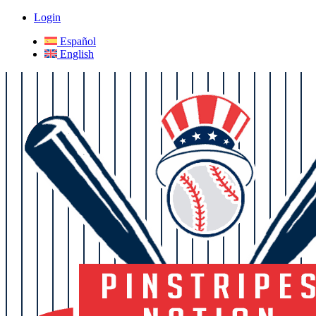
Login
Español
English