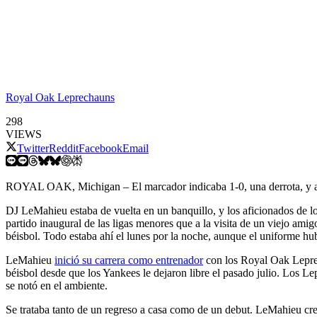
Royal Oak Leprechauns
298
VIEWS
Twitter
Reddit
Facebook
Email
ROYAL OAK, Michigan – El marcador indicaba 1-0, una derrota, y a cas
DJ LeMahieu estaba de vuelta en un banquillo, y los aficionados de lo
partido inaugural de las ligas menores que a la visita de un viejo ami
béisbol. Todo estaba ahí el lunes por la noche, aunque el uniforme h
LeMahieu
inició su carrera como entrenador
con los Royal Oak Leprec
béisbol desde que los Yankees le dejaron libre el pasado julio. Los L
se notó en el ambiente.
Se trataba tanto de un regreso a casa como de un debut. LeMahieu crec