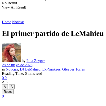
No Result
View All Result
Home
Noticias
El primer partido de LeMahieu c
by
Inna Zeyger
28 de mayo de 2026
in
Noticias
,
DJ LeMahieu
,
Ex-Yankees
,
Gleyber Torres
Reading Time: 6 mins read
0
0
A
A
A
A
Reset
0