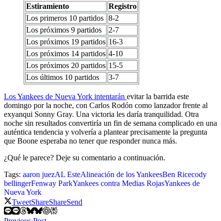
Estiramiento
Registro
Los primeros 10 partidos
8-2
Los próximos 9 partidos
2-7
Los próximos 19 partidos
16-3
Los próximos 14 partidos
4-10
Los próximos 20 partidos
15-5
Los últimos 10 partidos
3-7
Los Yankees de Nueva York intentarán
evitar la barrida este
domingo por la noche, con Carlos Rodón como lanzador frente al
exyanqui Sonny Gray. Una victoria les daría tranquilidad. Otra
noche sin resultados convertiría un fin de semana complicado en una
auténtica tendencia y volvería a plantear precisamente la pregunta
que Boone esperaba no tener que responder nunca más.
¿Qué le parece? Deje su comentario a continuación.
Tags:
aaron juez
AL Este
Alineación de los Yankees
Ben Rice
cody
bellinger
Fenway Park
Yankees contra Medias Rojas
Yankees de
Nueva York
Tweet
Share
Share
Send
Previous Post