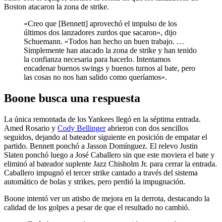
Boston atacaron la zona de strike.
«Creo que [Bennett] aprovechó el impulso de los
últimos dos lanzadores zurdos que sacaron», dijo
Schuemann. «Todos han hecho un buen trabajo. …
Simplemente han atacado la zona de strike y han tenido
la confianza necesaria para hacerlo. Intentamos
encadenar buenos swings y buenos turnos al bate, pero
las cosas no nos han salido como queríamos».
Boone busca una respuesta
La única remontada de los Yankees llegó en la séptima entrada.
Amed Rosario y
Cody Bellinger
abrieron con dos sencillos
seguidos, dejando al bateador siguiente en posición de empatar el
partido. Bennett ponchó a Jasson Domínguez. El relevo Justin
Slaten ponchó luego a José Caballero sin que este moviera el bate y
eliminó al bateador suplente Jazz Chisholm Jr. para cerrar la entrada.
Caballero impugnó el tercer strike cantado a través del sistema
automático de bolas y strikes, pero perdió la impugnación.
Boone intentó ver un atisbo de mejora en la derrota, destacando la
calidad de los golpes a pesar de que el resultado no cambió.