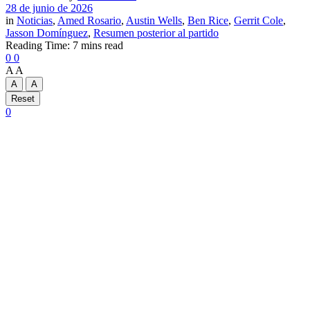
28 de junio de 2026
in
Noticias
,
Amed Rosario
,
Austin Wells
,
Ben Rice
,
Gerrit Cole
,
Jasson Domínguez
,
Resumen posterior al partido
Reading Time: 7 mins read
0
0
A
A
A
A
Reset
0