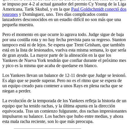
se impuso por 4-2 al actual ganador del premio Cy Young de la Liga
Americana, Tarik Skubal, y en la que
Paul Goldschmidt conectó dos
jonrones
y Domínguez, uno. Tres días complicados contra
lanzadores desconocidos en un estadio difícil no son más que una
pequeña muestra.
Pero el momento en que ocurre lo agrava todo. Judge sigue de baja
por una costilla rota y no hay fecha prevista para su regreso. Stanton
tampoco está ni de lejos. Se espera que Trent Grisham, que también
está en la lista de lesionados, vuelva esta misma semana, lo que sería
de gran ayuda. La mayor parte de la alineación en la que los
Yankees de Nueva York tendrán que confiar durante el próximo mes
y pico es la misma que acaba de quedarse en blanco.
Los Yankees llevan un balance de 12-11 desde que Judge se lesionó.
Es algo que se puede superar. Pero no es el ritmo que se espera de
un equipo creado para contener a unos Rays en plena racha que se
niegan a perder.
La evolución de la temporada de los Yankees refleja la historia de un
equipo que ha tenido rachas, y la última apunta en la dirección
equivocada. Tras un comienzo fulgurante, dos rachas impresionantes
impulsaron su balance. Los baches que hubo entre medias, y ahora
esta mala racha reciente, son lo que más preocupa.