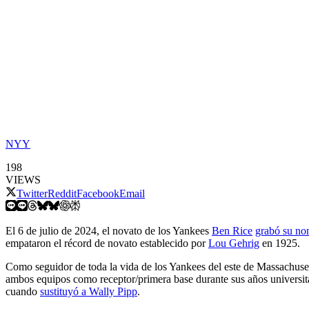
NYY
198
VIEWS
Twitter
Reddit
Facebook
Email
El 6 de julio de 2024, el novato de los Yankees
Ben Rice
grabó su nom
empataron el récord de novato establecido por
Lou Gehrig
en 1925.
Como seguidor de toda la vida de los Yankees del este de Massachusett
ambos equipos como receptor/primera base durante sus años universita
cuando
sustituyó a Wally Pipp
.