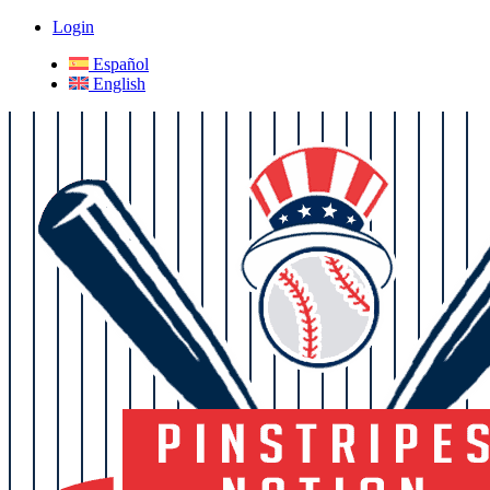
Login
Español
English