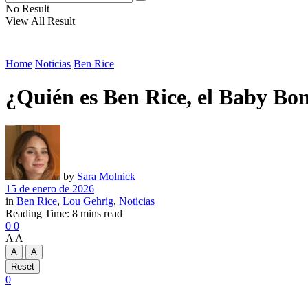
No Result
View All Result
Home
Noticias
Ben Rice
¿Quién es Ben Rice, el Baby Bom
by
Sara Molnick
15 de enero de 2026
in
Ben Rice
,
Lou Gehrig
,
Noticias
Reading Time: 8 mins read
0
0
A
A
A
A
Reset
0