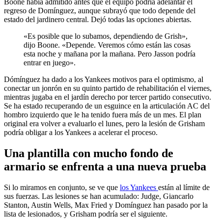
Boone había admitido antes que el equipo podría adelantar el
regreso de Domínguez, aunque subrayó que todo depende del
estado del jardinero central. Dejó todas las opciones abiertas.
«Es posible que lo subamos, dependiendo de Grish»,
dijo Boone. «Depende. Veremos cómo están las cosas
esta noche y mañana por la mañana. Pero Jasson podría
entrar en juego».
Dómínguez ha dado a los Yankees motivos para el optimismo, al
conectar un jonrón en su quinto partido de rehabilitación el viernes,
mientras jugaba en el jardín derecho por tercer partido consecutivo.
Se ha estado recuperando de un esguince en la articulación AC del
hombro izquierdo que le ha tenido fuera más de un mes. El plan
original era volver a evaluarlo el lunes, pero la lesión de Grisham
podría obligar a los Yankees a acelerar el proceso.
Una plantilla con mucho fondo de
armario se enfrenta a una nueva prueba
Si lo miramos en conjunto, se ve que
los Yankees
están al límite de
sus fuerzas. Las lesiones se han acumulado: Judge, Giancarlo
Stanton, Austin Wells, Max Fried y Domínguez han pasado por la
lista de lesionados, y Grisham podría ser el siguiente.