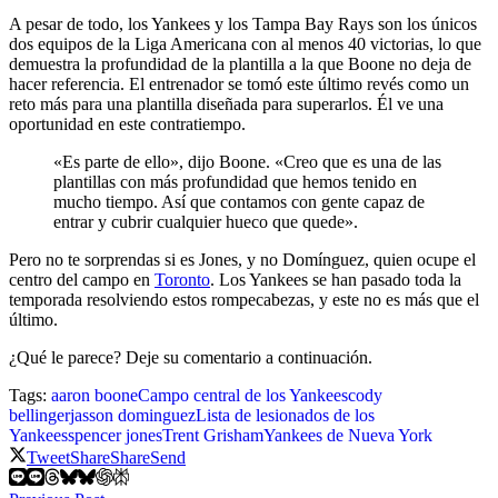
A pesar de todo, los Yankees y los Tampa Bay Rays son los únicos
dos equipos de la Liga Americana con al menos 40 victorias, lo que
demuestra la profundidad de la plantilla a la que Boone no deja de
hacer referencia. El entrenador se tomó este último revés como un
reto más para una plantilla diseñada para superarlos. Él ve una
oportunidad en este contratiempo.
«Es parte de ello», dijo Boone. «Creo que es una de las
plantillas con más profundidad que hemos tenido en
mucho tiempo. Así que contamos con gente capaz de
entrar y cubrir cualquier hueco que quede».
Pero no te sorprendas si es Jones, y no Domínguez, quien ocupe el
centro del campo en
Toronto
. Los Yankees se han pasado toda la
temporada resolviendo estos rompecabezas, y este no es más que el
último.
¿Qué le parece? Deje su comentario a continuación.
Tags:
aaron boone
Campo central de los Yankees
cody
bellinger
jasson dominguez
Lista de lesionados de los
Yankees
spencer jones
Trent Grisham
Yankees de Nueva York
Tweet
Share
Share
Send