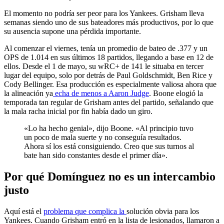
El momento no podría ser peor para los Yankees. Grisham lleva
semanas siendo uno de sus bateadores más productivos, por lo que
su ausencia supone una pérdida importante.
Al comenzar el viernes, tenía un promedio de bateo de .377 y un
OPS de 1.014 en sus últimos 18 partidos, llegando a base en 12 de
ellos. Desde el 1 de mayo, su wRC+ de 141 le situaba en tercer
lugar del equipo, solo por detrás de Paul Goldschmidt, Ben Rice y
Cody Bellinger. Esa producción es especialmente valiosa ahora que
la alineación ya
echa de menos a Aaron Judge
. Boone elogió la
temporada tan regular de Grisham antes del partido, señalando que
la mala racha inicial por fin había dado un giro.
«Lo ha hecho genial», dijo Boone. «Al principio tuvo
un poco de mala suerte y no conseguía resultados.
Ahora sí los está consiguiendo. Creo que sus turnos al
bate han sido constantes desde el primer día».
Por qué Domínguez no es un intercambio
justo
Aquí está el
problema que complica la
solución obvia para los
Yankees. Cuando Grisham entró en la lista de lesionados, llamaron a