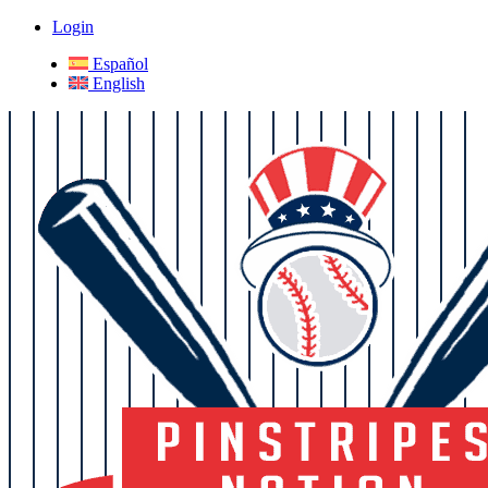
Login
Español
English