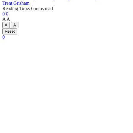
Trent Grisham
Reading Time: 6 mins read
0
0
A
A
A
A
Reset
0