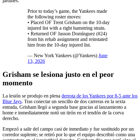
jardines.
Prior to today’s game, the Yankees made
the following roster moves:
• Placed OF Trent Grisham on the 10-day
injured list with a right hamstring strain.
• Returned OF Jasson Domínguez (#24)
from his rehab assignment and reinstated
him from the 10-day injured list.
— New York Yankees (@Yankees)
June
13, 2026
Grisham se lesiona justo en el peor
momento
La lesión se produjo en plena
derrota de los Yankees por 8-5 ante los
Blue Jays
. Tras conectar un sencillo de dos carreras en la sexta
entrada, Grisham llegó a segunda base gracias al lanzamiento a
home e inmediatamente notó un tirón en el tendón de la corva
derecho.
Empezó a salir del campo casi de inmediato y fue sustituido por un
corredor suplente; se retiró por lo que el equipo describió como una