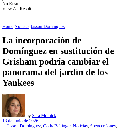
No Result
View All Result
Home
Noticias
Jasson Domínguez
La incorporación de
Domínguez en sustitución de
Grisham podría cambiar el
panorama del jardín de los
Yankees
by
Sara Molnick
13 de junio de 2026
in
Jasson Domínguez
,
Cody Bellinger
,
Noticias
,
Spencer Jones
,