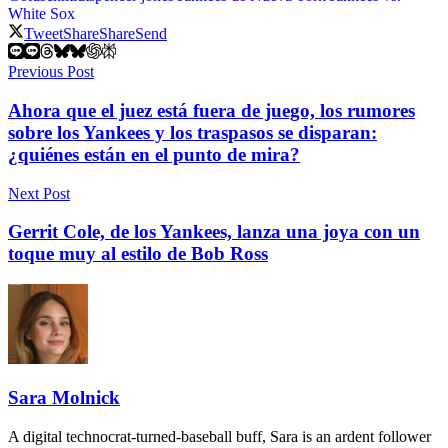
White Sox
Tweet
Share
Share
Send
Previous Post
Ahora que el juez está fuera de juego, los rumores
sobre los Yankees y los traspasos se disparan:
¿quiénes están en el punto de mira?
Next Post
Gerrit Cole, de los Yankees, lanza una joya con un
toque muy al estilo de Bob Ross
Sara Molnick
A digital technocrat-turned-baseball buff, Sara is an ardent follower