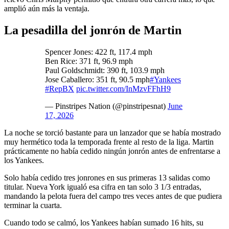
amplió aún más la ventaja.
La pesadilla del jonrón de Martin
Spencer Jones: 422 ft, 117.4 mph
Ben Rice: 371 ft, 96.9 mph
Paul Goldschmidt: 390 ft, 103.9 mph
Jose Caballero: 351 ft, 90.5 mph
#Yankees
#RepBX
pic.twitter.com/InMzvFFhH9
— Pinstripes Nation (@pinstripesnat)
June
17, 2026
La noche se torció bastante para un lanzador que se había mostrado
muy hermético toda la temporada frente al resto de la liga. Martin
prácticamente no había cedido ningún jonrón antes de enfrentarse a
los Yankees.
Solo había cedido tres jonrones en sus primeras 13 salidas como
titular. Nueva York igualó esa cifra en tan solo 3 1/3 entradas,
mandando la pelota fuera del campo tres veces antes de que pudiera
terminar la cuarta.
Cuando todo se calmó, los Yankees habían sumado 16 hits, su