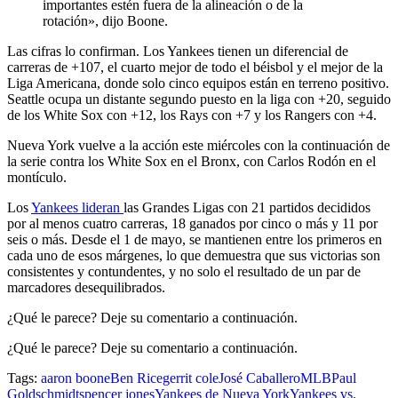
importantes estén fuera de la alineación o de la
rotación», dijo Boone.
Las cifras lo confirman. Los Yankees tienen un diferencial de
carreras de +107, el cuarto mejor de todo el béisbol y el mejor de la
Liga Americana, donde solo cinco equipos están en terreno positivo.
Seattle ocupa un distante segundo puesto en la liga con +20, seguido
de los White Sox con +12, los Rays con +7 y los Rangers con +4.
Nueva York vuelve a la acción este miércoles con la continuación de
la serie contra los White Sox en el Bronx, con Carlos Rodón en el
montículo.
Los
Yankees lideran
las Grandes Ligas con 21 partidos decididos
por al menos cuatro carreras, 18 ganados por cinco o más y 11 por
seis o más. Desde el 1 de mayo, se mantienen entre los primeros en
cada uno de esos márgenes, lo que demuestra que sus victorias son
consistentes y contundentes, y no solo el resultado de un par de
marcadores desequilibrados.
¿Qué le parece? Deje su comentario a continuación.
¿Qué le parece? Deje su comentario a continuación.
Tags:
aaron boone
Ben Rice
gerrit cole
José Caballero
MLB
Paul
Goldschmidt
spencer jones
Yankees de Nueva York
Yankees vs.