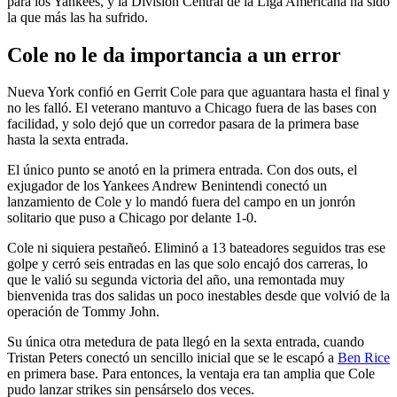
para los Yankees, y la División Central de la Liga Americana ha sido
la que más las ha sufrido.
Cole no le da importancia a un error
Nueva York confió en Gerrit Cole para que aguantara hasta el final y
no les falló. El veterano mantuvo a Chicago fuera de las bases con
facilidad, y solo dejó que un corredor pasara de la primera base
hasta la sexta entrada.
El único punto se anotó en la primera entrada. Con dos outs, el
exjugador de los Yankees Andrew Benintendi conectó un
lanzamiento de Cole y lo mandó fuera del campo en un jonrón
solitario que puso a Chicago por delante 1-0.
Cole ni siquiera pestañeó. Eliminó a 13 bateadores seguidos tras ese
golpe y cerró seis entradas en las que solo encajó dos carreras, lo
que le valió su segunda victoria del año, una remontada muy
bienvenida tras dos salidas un poco inestables desde que volvió de la
operación de Tommy John.
Su única otra metedura de pata llegó en la sexta entrada, cuando
Tristan Peters conectó un sencillo inicial que se le escapó a
Ben Rice
en primera base. Para entonces, la ventaja era tan amplia que Cole
pudo lanzar strikes sin pensárselo dos veces.