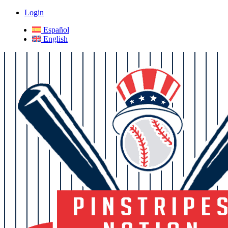
Login
Español
English