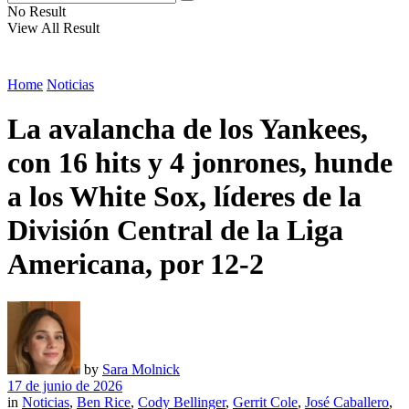
No Result
View All Result
Home
Noticias
La avalancha de los Yankees,
con 16 hits y 4 jonrones, hunde
a los White Sox, líderes de la
División Central de la Liga
Americana, por 12-2
by
Sara Molnick
17 de junio de 2026
in
Noticias
,
Ben Rice
,
Cody Bellinger
,
Gerrit Cole
,
José Caballero
,