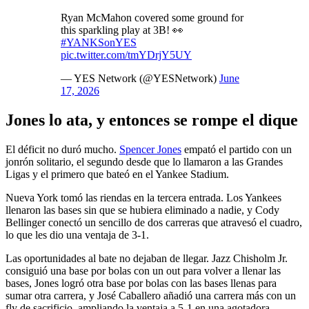
Ryan McMahon covered some ground for
this sparkling play at 3B! 👀
#YANKSonYES
pic.twitter.com/tmYDrjY5UY
— YES Network (@YESNetwork)
June
17, 2026
Jones lo ata, y entonces se rompe el dique
El déficit no duró mucho.
Spencer Jones
empató el partido con un
jonrón solitario, el segundo desde que lo llamaron a las Grandes
Ligas y el primero que bateó en el Yankee Stadium.
Nueva York tomó las riendas en la tercera entrada. Los Yankees
llenaron las bases sin que se hubiera eliminado a nadie, y Cody
Bellinger conectó un sencillo de dos carreras que atravesó el cuadro,
lo que les dio una ventaja de 3-1.
Las oportunidades al bate no dejaban de llegar. Jazz Chisholm Jr.
consiguió una base por bolas con un out para volver a llenar las
bases, Jones logró otra base por bolas con las bases llenas para
sumar otra carrera, y José Caballero añadió una carrera más con un
fly de sacrificio, ampliando la ventaja a 5-1 en una agotadora