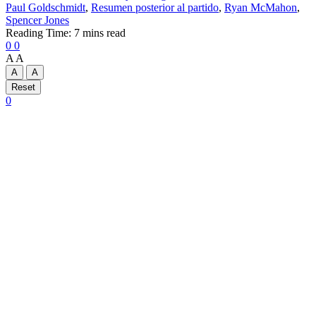
Paul Goldschmidt
,
Resumen posterior al partido
,
Ryan McMahon
,
Spencer Jones
Reading Time: 7 mins read
0
0
A
A
A
A
Reset
0