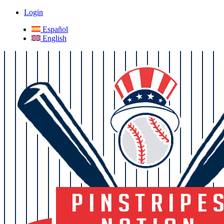
Login
Español
English