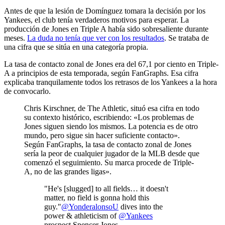
Antes de que la lesión de Domínguez tomara la decisión por los
Yankees, el club tenía verdaderos motivos para esperar. La
producción de Jones en Triple A había sido sobresaliente durante
meses.
La duda no tenía que ver con los resultados
. Se trataba de
una cifra que se sitúa en una categoría propia.
La tasa de contacto zonal de Jones era del 67,1 por ciento en Triple-
A a principios de esta temporada, según FanGraphs. Esa cifra
explicaba tranquilamente todos los retrasos de los Yankees a la hora
de convocarlo.
Chris Kirschner, de The Athletic, situó esa cifra en todo
su contexto histórico, escribiendo: «Los problemas de
Jones siguen siendo los mismos. La potencia es de otro
mundo, pero sigue sin hacer suficiente contacto».
Según FanGraphs, la tasa de contacto zonal de Jones
sería la peor de cualquier jugador de la MLB desde que
comenzó el seguimiento. Su marca procede de Triple-
A, no de las grandes ligas».
"He's [slugged] to all fields… it doesn't
matter, no field is gonna hold this
guy."
@YonderalonsoU
dives into the
power & athleticism of
@Yankees
prospect Spencer Jones.