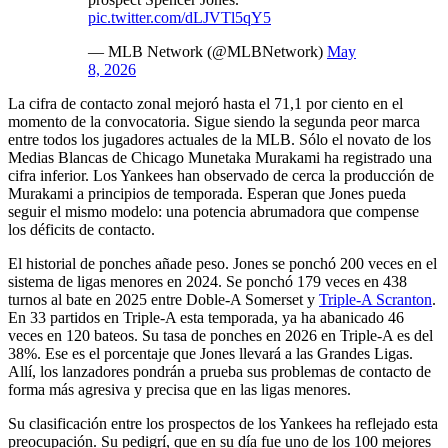
pic.twitter.com/dLJVTl5qY5
— MLB Network (@MLBNetwork)
May
8, 2026
La cifra de contacto zonal mejoró hasta el 71,1 por ciento en el
momento de la convocatoria. Sigue siendo la segunda peor marca
entre todos los jugadores actuales de la MLB. Sólo el novato de los
Medias Blancas de Chicago Munetaka Murakami ha registrado una
cifra inferior. Los Yankees han observado de cerca la producción de
Murakami a principios de temporada. Esperan que Jones pueda
seguir el mismo modelo: una potencia abrumadora que compense
los déficits de contacto.
El historial de ponches añade peso. Jones se ponchó 200 veces en el
sistema de ligas menores en 2024. Se ponchó 179 veces en 438
turnos al bate en 2025 entre Doble-A Somerset y
Triple-A Scranton
.
En 33 partidos en Triple-A esta temporada, ya ha abanicado 46
veces en 120 bateos. Su tasa de ponches en 2026 en Triple-A es del
38%. Ese es el porcentaje que Jones llevará a las Grandes Ligas.
Allí, los lanzadores pondrán a prueba sus problemas de contacto de
forma más agresiva y precisa que en las ligas menores.
Su clasificación entre los prospectos de los Yankees ha reflejado esta
preocupación. Su pedigrí, que en su día fue uno de los 100 mejores