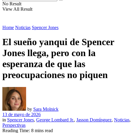
No Result
View All Result
Home
Noticias
Spencer Jones
El sueño yanqui de Spencer
Jones llega, pero con la
esperanza de que las
preocupaciones no piquen
by
Sara Molnick
13 de mayo de 2026
in
Spencer Jones
,
George Lombard Jr.
,
Jasson Domínguez
,
Noticias
,
Perspectivas
Reading Time: 8 mins read