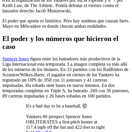
6 en la organización de los Yankees por MLB Pipeline y nº 7 por
Keith Law, de The Athletic. Podría debutar el viernes contra el
lanzador derecho Jacob Misiorowski.
El poder que aporta es histórico. Pero hay sombras que causan faers.
Mayo en Milwaukee es donde chocan ambas realidades.
El poder y los números que hicieron el
caso
Spencer Jones
figura entre los bateadores más productivos de la
Liga Internacional esta temporada. La imagen completa va más allá
de los números de los titulares. En 33 partidos con los RailRiders de
Scranton/Wilkes-Barre, el jugador en ciernes de los Yankees ha
registrado un OPS de .958 con 11 jonrones y 41 carreras
impulsadas. Ha robado siete bases en nueve intentos. En dos
temporadas completas en Triple A, ha bateado .269 con 30 jonrones,
89 carreras impulsadas y 26 bases robadas en 100 partidos.
It's a bad day to be a baseball. 🤯
Yankees #6 prospect Spencer Jones
OBLITERATES a first-pitch homer at
117.4 mph off the bat and 422-feet to right