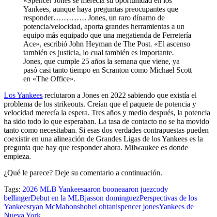
«Spencer Jones se merecía su oportunidad en los
Yankees, aunque haya preguntas preocupantes que
responder…………. Jones, un raro dínamo de
potencia/velocidad, aporta grandes herramientas a un
equipo más equipado que una megatienda de Ferretería
Ace», escribió John Heyman de The Post. «El ascenso
también es justicia, lo cual también es importante.
Jones, que cumple 25 años la semana que viene, ya
pasó casi tanto tiempo en Scranton como Michael Scott
en «The Office».
Los Yankees
reclutaron a Jones en 2022 sabiendo que existía el
problema de los strikeouts. Creían que el paquete de potencia y
velocidad merecía la espera. Tres años y medio después, la potencia
ha sido todo lo que esperaban. La tasa de contacto no se ha movido
tanto como necesitaban. Si esas dos verdades contrapuestas pueden
coexistir en una alineación de Grandes Ligas de los Yankees es la
pregunta que hay que responder ahora. Milwaukee es donde
empieza.
¿Qué le parece? Deje su comentario a continuación.
Tags:
2026 MLB Yankees
aaron boone
aaron juez
cody
bellinger
Debut en la MLB
jasson dominguez
Perspectivas de los
Yankees
ryan McMahon
shohei ohtani
spencer jones
Yankees de
Nueva York