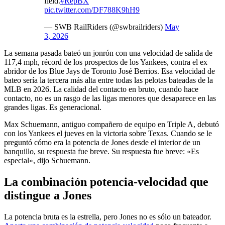
field.
#RepBX
pic.twitter.com/DF788K9hH9
— SWB RailRiders (@swbrailriders)
May
3, 2026
La semana pasada bateó un jonrón con una velocidad de salida de
117,4 mph, récord de los prospectos de los Yankees, contra el ex
abridor de los Blue Jays de Toronto José Berrios. Esa velocidad de
bateo sería la tercera más alta entre todas las pelotas bateadas de la
MLB en 2026. La calidad del contacto en bruto, cuando hace
contacto, no es un rasgo de las ligas menores que desaparece en las
grandes ligas. Es generacional.
Max Schuemann, antiguo compañero de equipo en Triple A, debutó
con los Yankees el jueves en la victoria sobre Texas. Cuando se le
preguntó cómo era la potencia de Jones desde el interior de un
banquillo, su respuesta fue breve. Su respuesta fue breve: «Es
especial», dijo Schuemann.
La combinación potencia-velocidad que
distingue a Jones
La potencia bruta es la estrella, pero Jones no es sólo un bateador.