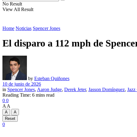
No Result
View All Result
Home
Noticias
Spencer Jones
El disparo a 112 mph de Spencer
by
Esteban Quiñones
10 de junio de 2026
in
Spencer Jones
,
Aaron Judge
,
Derek Jeter
,
Jasson Domínguez
,
Jazz
Reading Time: 6 mins read
0
0
A
A
A
A
Reset
0