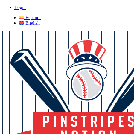
Login
Español
English