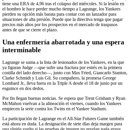
tiene una ERA de 4,96 tras el colapso del miércoles. Si la lesión en
el hombro le hace perder mucho tiempo a Lagrange, los Yankees
pierden su opción más barata para contar con un lanzador para
situaciones de alta presión. Puede que la directiva tenga que pagar
precios más altos por los prospectos en el mercado de traspasos
antes de que se cierre el plazo.
Una enfermería abarrotada y una espera
interminable
Lagrange se suma a la lista de lesionados de los Yankees, en la que
ya figuran Judge —que sufre una fractura por estrés en la primera
costilla del lado derecho—, junto con Max Fried, Giancarlo Stanton,
Clarke Schmidt y Luis Gil. Su compañero, la promesa George
Lombard Jr., lleva fuera en la Triple A desde el 18 de junio por un
esguince en dos dedos.
Por fin llegan buenas noticias. Se espera que Trent Grisham y Ryan
McMahon vuelvan a la alineación el viernes, cuando los Yankees
empiecen la serie contra los Twins en el Yankee Stadium.
La participación de Lagrange en el All-Star Futures Game también
está ahora en duda. La designación de siete días deja margen para
una rápida vuelta si las pruebas de imagen no revelan nada grave.