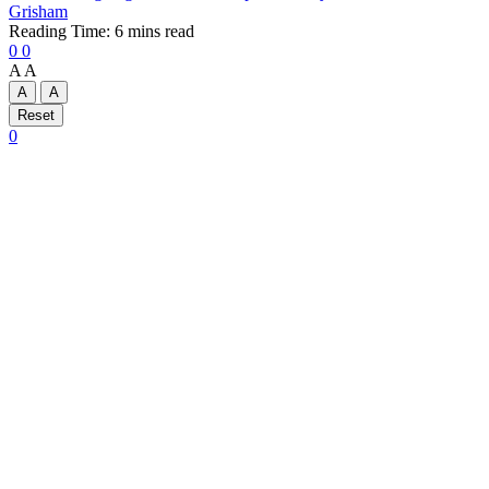
Grisham
Reading Time: 6 mins read
0
0
A
A
A
A
Reset
0