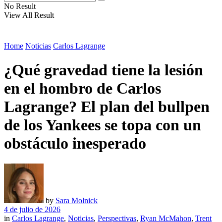
No Result
View All Result
Home
Noticias
Carlos Lagrange
¿Qué gravedad tiene la lesión
en el hombro de Carlos
Lagrange? El plan del bullpen
de los Yankees se topa con un
obstáculo inesperado
by
Sara Molnick
4 de julio de 2026
in
Carlos Lagrange
,
Noticias
,
Perspectivas
,
Ryan McMahon
,
Trent