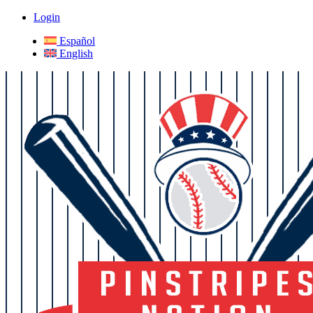
Login
Español
English