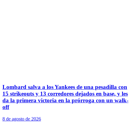
Lombard salva a los Yankees de una pesadilla con
15 strikeouts y 13 corredores dejados en base, y les
da la primera victoria en la prórroga con un walk-
off
8 de agosto de 2026