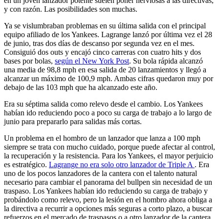
en un joven lanzador potente suelen poner nerviosas a las directivas,
y con razón. Las posibilidades son muchas.
Ya se vislumbraban problemas en su última salida con el principal
equipo afiliado de los Yankees. Lagrange lanzó por última vez el 28
de junio, tras dos días de descanso por segunda vez en el mes.
Consiguió dos outs y encajó cinco carreras con cuatro hits y dos
bases por bolas,
según el New York Post
. Su bola rápida alcanzó
una media de 98,8 mph en esa salida de 20 lanzamientos y llegó a
alcanzar un máximo de 100,9 mph. Ambas cifras quedaron muy por
debajo de las 103 mph que ha alcanzado este año.
Era su séptima salida como relevo desde el cambio. Los Yankees
habían ido reduciendo poco a poco su carga de trabajo a lo largo de
junio para prepararlo para salidas más cortas.
Un problema en el hombro de un lanzador que lanza a 100 mph
siempre se trata con mucho cuidado, porque puede afectar al control,
la recuperación y la resistencia. Para los Yankees, el mayor perjuicio
es estratégico.
Lagrange no era solo otro lanzador de Triple A
. Era
uno de los pocos lanzadores de la cantera con el talento natural
necesario para cambiar el panorama del bullpen sin necesidad de un
traspaso. Los Yankees habían ido reduciendo su carga de trabajo y
probándolo como relevo, pero la lesión en el hombro ahora obliga a
la directiva a recurrir a opciones más seguras a corto plazo, a buscar
refuerzos en el mercado de traspasos o a otro lanzador de la cantera.