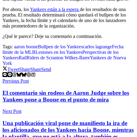
Por ahora, los
Yankees están a la espera
de los resultados de una
prueba. El resultado determinará cómo quedará el bullpen de los
Yankees, la fecha límite y el calendario de uno de los lanzadores
más prometedores de la organización.
¿Qué le parece? Deje su comentario a continuación.
Tags:
aaron boone
Bullpen de los Yankees
carlos lagrange
Fecha
límite de la MLB
Lesiones en los Yankees
Perspectivas de los
Yankees
RailRiders de Scranton Wilkes-Barre
Yankees de Nueva
York
Tweet
Share
Share
Send
Previous Post
El comentario sin rodeos de Aaron Judge sobre los
Yankees pone a Boone en el punto de mira
Next Post
Una publicación viral pone de manifiesto la ira de
los aficionados de los Yankees hacia Boone, mientras
la plantilla, que no está a la altura, también es