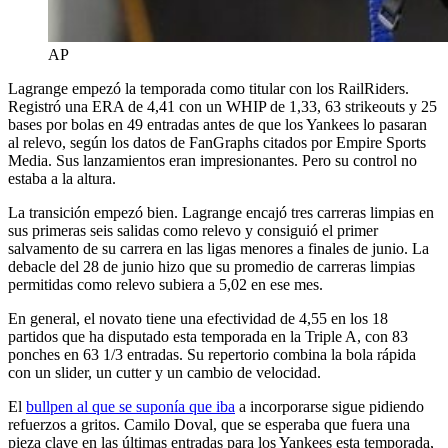
AP
Lagrange empezó la temporada como titular con los RailRiders.
Registró una ERA de 4,41 con un WHIP de 1,33, 63 strikeouts y 25
bases por bolas en 49 entradas antes de que los Yankees lo pasaran
al relevo, según los datos de FanGraphs citados por Empire Sports
Media. Sus lanzamientos eran impresionantes. Pero su control no
estaba a la altura.
La transición empezó bien. Lagrange encajó tres carreras limpias en
sus primeras seis salidas como relevo y consiguió el primer
salvamento de su carrera en las ligas menores a finales de junio. La
debacle del 28 de junio hizo que su promedio de carreras limpias
permitidas como relevo subiera a 5,02 en ese mes.
En general, el novato tiene una efectividad de 4,55 en los 18
partidos que ha disputado esta temporada en la Triple A, con 83
ponches en 63 1/3 entradas. Su repertorio combina la bola rápida
con un slider, un cutter y un cambio de velocidad.
El
bullpen al que se suponía que iba
a incorporarse sigue pidiendo
refuerzos a gritos. Camilo Doval, que se esperaba que fuera una
pieza clave en las últimas entradas para los Yankees esta temporada,