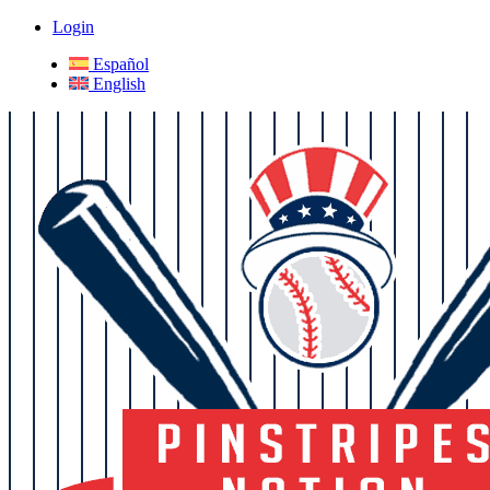
Login
Español
English