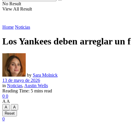
No Result
View All Result
Home
Noticias
Los Yankees deben arreglar un fa
by
Sara Molnick
13 de mayo de 2026
in
Noticias
,
Austin Wells
Reading Time: 5 mins read
0
0
A
A
A
A
Reset
0