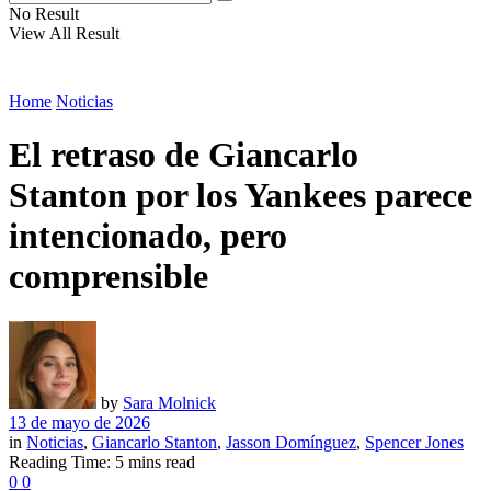
No Result
View All Result
Home
Noticias
El retraso de Giancarlo
Stanton por los Yankees parece
intencionado, pero
comprensible
by
Sara Molnick
13 de mayo de 2026
in
Noticias
,
Giancarlo Stanton
,
Jasson Domínguez
,
Spencer Jones
Reading Time: 5 mins read
0
0