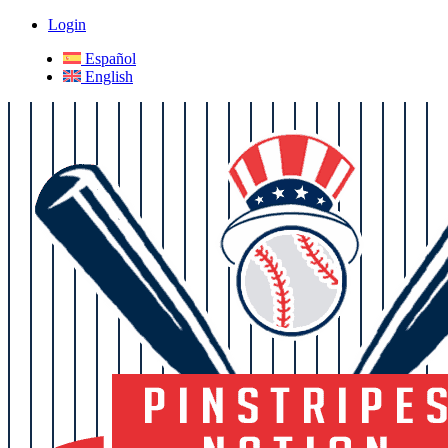
Login
Español
English