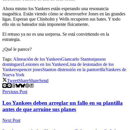
Ahora mismo los Yankees están esperando una resonancia
magnética. Están viendo cómo se desenvuelve Jones en las grandes
ligas. Esperan que Chisholm y Wells recuperen sus bates. Y todo
ello sin su bateador más imponente físicamente.
El retraso ya no es una sorpresa. Se está convirtiendo en la
estrategia.
¿Qué le parece?
Tags:
Alineación de los Yankees
Giancarlo Stanton
jasson
dominguez
Lesiones en los Yankees
Lista de lesionados de los
Yankees
spencer jones
Stanton distensión en la pantorrilla
Yankees de
Nueva York
Tweet
Share
Share
Send
Previous Post
Los Yankees deben arreglar un fallo en su plantilla
antes de que arruine sus planes
Next Post