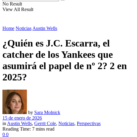
No Result
View All Result
Home
Noticias
Austin Wells
¿Quién es J.C. Escarra, el
catcher de los Yankees que
asumirá el papel de nº 2? 2 en
2025?
by
Sara Molnick
15 de enero de 2026
in
Austin Wells
,
Gerrit Cole
,
Noticias
,
Perspectivas
Reading Time: 7 mins read
0
0