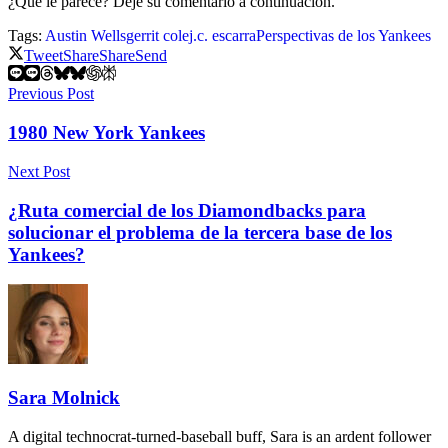
¿Qué le parece? Deje su comentario a continuación.
Tags:
Austin Wells
gerrit cole
j.c. escarra
Perspectivas de los Yankees
Tweet
Share
Share
Send
Previous Post
1980 New York Yankees
Next Post
¿Ruta comercial de los Diamondbacks para
solucionar el problema de la tercera base de los
Yankees?
Sara Molnick
A digital technocrat-turned-baseball buff, Sara is an ardent follower