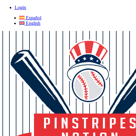
Login
Español
English