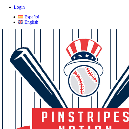
Login
Español
English