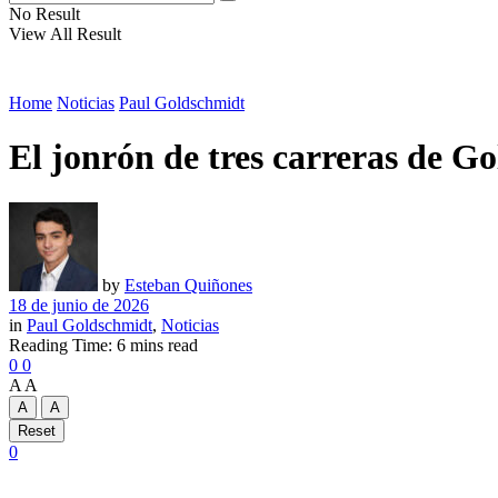
No Result
View All Result
Home
Noticias
Paul Goldschmidt
El jonrón de tres carreras de G
by
Esteban Quiñones
18 de junio de 2026
in
Paul Goldschmidt
,
Noticias
Reading Time: 6 mins read
0
0
A
A
A
A
Reset
0