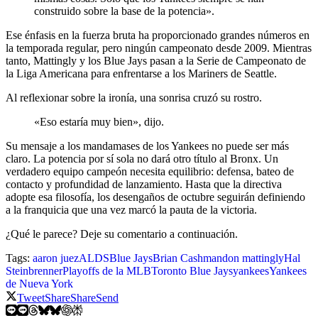
construido sobre la base de la potencia».
Ese énfasis en la fuerza bruta ha proporcionado grandes números en
la temporada regular, pero ningún campeonato desde 2009. Mientras
tanto, Mattingly y los Blue Jays pasan a la Serie de Campeonato de
la Liga Americana para enfrentarse a los Mariners de Seattle.
Al reflexionar sobre la ironía, una sonrisa cruzó su rostro.
«Eso estaría muy bien», dijo.
Su mensaje a los mandamases de los Yankees no puede ser más
claro. La potencia por sí sola no dará otro título al Bronx. Un
verdadero equipo campeón necesita equilibrio: defensa, bateo de
contacto y profundidad de lanzamiento. Hasta que la directiva
adopte esa filosofía, los desengaños de octubre seguirán definiendo
a la franquicia que una vez marcó la pauta de la victoria.
¿Qué le parece? Deje su comentario a continuación.
Tags:
aaron juez
ALDS
Blue Jays
Brian Cashman
don mattingly
Hal
Steinbrenner
Playoffs de la MLB
Toronto Blue Jays
yankees
Yankees
de Nueva York
Tweet
Share
Share
Send