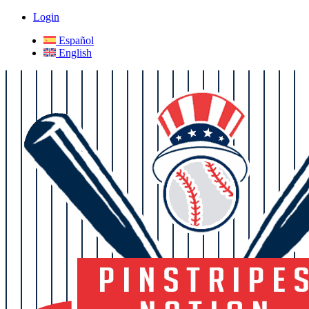
Login
Español
English