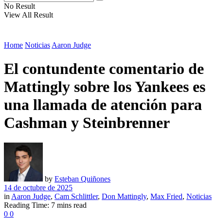
No Result
View All Result
Home
Noticias
Aaron Judge
El contundente comentario de
Mattingly sobre los Yankees es
una llamada de atención para
Cashman y Steinbrenner
by
Esteban Quiñones
14 de octubre de 2025
in
Aaron Judge
,
Cam Schlittler
,
Don Mattingly
,
Max Fried
,
Noticias
Reading Time: 7 mins read
0
0