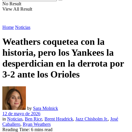
No Result
View All Result
Home
Noticias
Weathers coquetea con la
historia, pero los Yankees la
desperdician en la derrota por
3-2 ante los Orioles
by
Sara Molnick
12 de mayo de 2026
in
Noticias
,
Ben Rice
,
Brent Headrick
,
Jazz Chisholm Jr.
,
José
Caballero
,
Ryan Weathers
Reading Time: 6 mins read