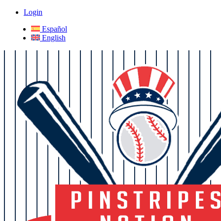
Login
Español
English