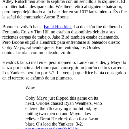
Adley Rutschman abrió la séptima con un sencillo a la izquierda. El
no-hitter había desaparecido. Weathers retiró al siguiente bateador,
pero luego dejó tirado a un bateador en su 101º lanzamiento. Ésa fue
la señal del entrenador Aaron Boone.
Boone se volvió hacia
Brent Headrick
. La decisión fue deliberada.
Fernando Cruz y Tim Hill no estaban disponibles debido a sus
recientes cargas de trabajo. Jake Bird también estaba calentando.
Pero Boone eligió a Headrick para enfrentarse al bateador diestro
Coby Mayo, sabiendo que si Bird entraba, los Orioles
contraatacarían con un bateador zurdo.
Headrick lanzó mal en el peor momento. Lanzó un slider, y Mayo lo
lanzó por encima del muro para conseguir un jonrón de tres carreras.
Los Yankees perdían por 3-2. La ventaja que Rice había conseguido
en el tercero se esfumó de un plumazo.
Wow.
Coby Mayo just flipped this game on its
head. Orioles chased Ryan Weathers, who
entered the 7th carrying a no-hit bid, by
putting two men on and Mayo takes
reliever Brent Headrick deep for a 3-run
blast. O's lead the Yankees, 3-2.