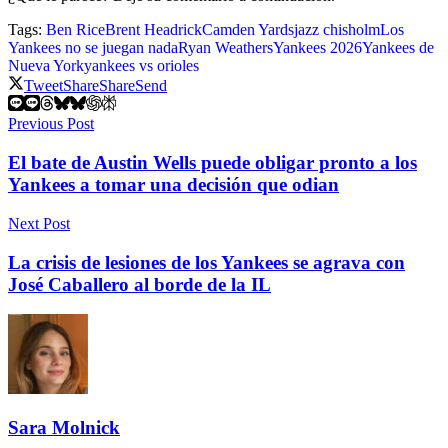
Tags:
Ben Rice
Brent Headrick
Camden Yards
jazz chisholm
Los
Yankees no se juegan nada
Ryan Weathers
Yankees 2026
Yankees de
Nueva York
yankees vs orioles
Tweet
Share
Share
Send
Previous Post
El bate de Austin Wells puede obligar pronto a los
Yankees a tomar una decisión que odian
Next Post
La crisis de lesiones de los Yankees se agrava con
José Caballero al borde de la IL
Sara Molnick