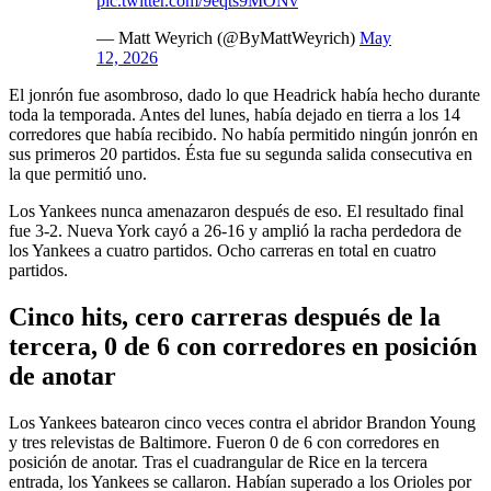
pic.twitter.com/9eqts9MONv
— Matt Weyrich (@ByMattWeyrich)
May
12, 2026
El jonrón fue asombroso, dado lo que Headrick había hecho durante
toda la temporada. Antes del lunes, había dejado en tierra a los 14
corredores que había recibido. No había permitido ningún jonrón en
sus primeros 20 partidos. Ésta fue su segunda salida consecutiva en
la que permitió uno.
Los Yankees nunca amenazaron después de eso. El resultado final
fue 3-2. Nueva York cayó a 26-16 y amplió la racha perdedora de
los Yankees a cuatro partidos. Ocho carreras en total en cuatro
partidos.
Cinco hits, cero carreras después de la
tercera, 0 de 6 con corredores en posición
de anotar
Los Yankees batearon cinco veces contra el abridor Brandon Young
y tres relevistas de Baltimore. Fueron 0 de 6 con corredores en
posición de anotar. Tras el cuadrangular de Rice en la tercera
entrada, los Yankees se callaron. Habían superado a los Orioles por