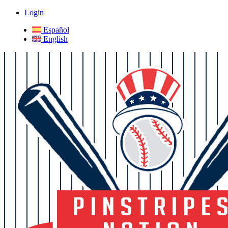
Login
Español
English