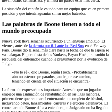
llevan cuatro semanas así, y la meta no parece estar más cerca.
La situación del capitán lo es todo para un equipo que va en primera
posición y que intenta aguantar sin su mejor bateador.
Las palabras de Boone tienen a todo el
mundo preocupado
Nueva York lleva semanas recurriendo a un lenguaje ambiguo. El
viernes, antes de
la derrota por 6-1 ante los Red Sox
en el Fenway
Park, Boone dio la señal más clara hasta la fecha de que la espera se
va a alargar. El periodista de los Yankees, Bryan Hoch, transmitió la
respuesta del entrenador cuando le preguntaron por la evolución de
Judge.
«No lo sé», dijo Boone, según Hoch. «Probablemente
aún no estemos preparados para ir por ese camino,
teniendo en cuenta en qué situación se encuentra».
La forma de expresarlo es importante. Antes de que un jugador
empiece una asignación de rehabilitación en las ligas menores,
primero tiene que retomar el entrenamiento completo de béisbol,
incluyendo bateo, lanzamientos, carreras y ejercicios defensivos. El
comentario de Boone daba a entender que Judge aún no ha llegado