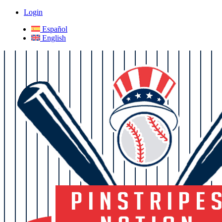
Login
Español
English