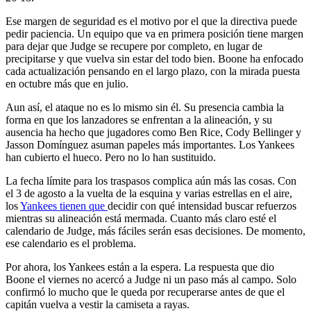
Ese margen de seguridad es el motivo por el que la directiva puede
pedir paciencia. Un equipo que va en primera posición tiene margen
para dejar que Judge se recupere por completo, en lugar de
precipitarse y que vuelva sin estar del todo bien. Boone ha enfocado
cada actualización pensando en el largo plazo, con la mirada puesta
en octubre más que en julio.
Aun así, el ataque no es lo mismo sin él. Su presencia cambia la
forma en que los lanzadores se enfrentan a la alineación, y su
ausencia ha hecho que jugadores como Ben Rice, Cody Bellinger y
Jasson Domínguez asuman papeles más importantes. Los Yankees
han cubierto el hueco. Pero no lo han sustituido.
La fecha límite para los traspasos complica aún más las cosas. Con
el 3 de agosto a la vuelta de la esquina y varias estrellas en el aire,
los
Yankees tienen que
decidir con qué intensidad buscar refuerzos
mientras su alineación está mermada. Cuanto más claro esté el
calendario de Judge, más fáciles serán esas decisiones. De momento,
ese calendario es el problema.
Por ahora, los Yankees están a la espera. La respuesta que dio
Boone el viernes no acercó a Judge ni un paso más al campo. Solo
confirmó lo mucho que le queda por recuperarse antes de que el
capitán vuelva a vestir la camiseta a rayas.