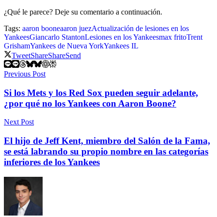
¿Qué le parece? Deje su comentario a continuación.
Tags:
aaron boone
aaron juez
Actualización de lesiones en los
Yankees
Giancarlo Stanton
Lesiones en los Yankees
max frito
Trent
Grisham
Yankees de Nueva York
Yankees IL
Tweet
Share
Share
Send
Previous Post
Si los Mets y los Red Sox pueden seguir adelante,
¿por qué no los Yankees con Aaron Boone?
Next Post
El hijo de Jeff Kent, miembro del Salón de la Fama,
se está labrando su propio nombre en las categorías
inferiores de los Yankees