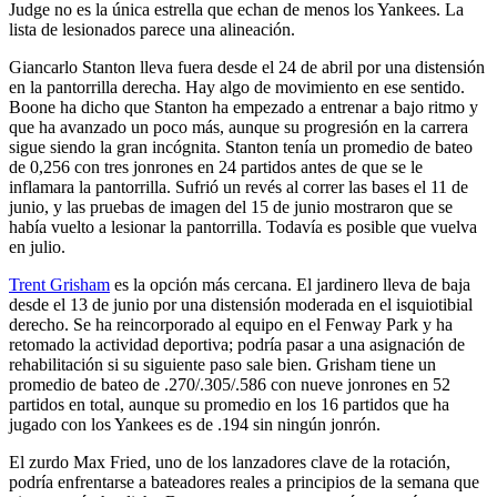
Judge no es la única estrella que echan de menos los Yankees. La
lista de lesionados parece una alineación.
Giancarlo Stanton lleva fuera desde el 24 de abril por una distensión
en la pantorrilla derecha. Hay algo de movimiento en ese sentido.
Boone ha dicho que Stanton ha empezado a entrenar a bajo ritmo y
que ha avanzado un poco más, aunque su progresión en la carrera
sigue siendo la gran incógnita. Stanton tenía un promedio de bateo
de 0,256 con tres jonrones en 24 partidos antes de que se le
inflamara la pantorrilla. Sufrió un revés al correr las bases el 11 de
junio, y las pruebas de imagen del 15 de junio mostraron que se
había vuelto a lesionar la pantorrilla. Todavía es posible que vuelva
en julio.
Trent Grisham
es la opción más cercana. El jardinero lleva de baja
desde el 13 de junio por una distensión moderada en el isquiotibial
derecho. Se ha reincorporado al equipo en el Fenway Park y ha
retomado la actividad deportiva; podría pasar a una asignación de
rehabilitación si su siguiente paso sale bien. Grisham tiene un
promedio de bateo de .270/.305/.586 con nueve jonrones en 52
partidos en total, aunque su promedio en los 16 partidos que ha
jugado con los Yankees es de .194 sin ningún jonrón.
El zurdo Max Fried, uno de los lanzadores clave de la rotación,
podría enfrentarse a bateadores reales a principios de la semana que