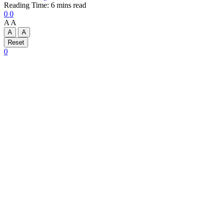
Reading Time: 6 mins read
0
0
A
A
A
A
Reset
0