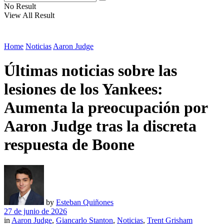
No Result
View All Result
Home
Noticias
Aaron Judge
Últimas noticias sobre las
lesiones de los Yankees:
Aumenta la preocupación por
Aaron Judge tras la discreta
respuesta de Boone
by
Esteban Quiñones
27 de junio de 2026
in
Aaron Judge
,
Giancarlo Stanton
,
Noticias
,
Trent Grisham