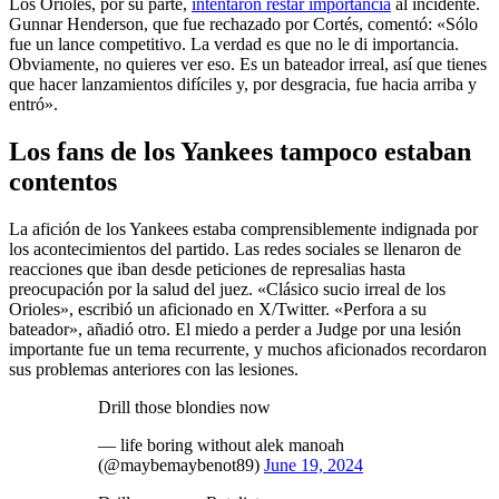
Los Orioles, por su parte,
intentaron restar importancia
al incidente.
Gunnar Henderson, que fue rechazado por Cortés, comentó: «Sólo
fue un lance competitivo. La verdad es que no le di importancia.
Obviamente, no quieres ver eso. Es un bateador irreal, así que tienes
que hacer lanzamientos difíciles y, por desgracia, fue hacia arriba y
entró».
Los fans de los Yankees tampoco estaban
contentos
La afición de los Yankees estaba comprensiblemente indignada por
los acontecimientos del partido. Las redes sociales se llenaron de
reacciones que iban desde peticiones de represalias hasta
preocupación por la salud del juez. «Clásico sucio irreal de los
Orioles», escribió un aficionado en X/Twitter. «Perfora a su
bateador», añadió otro. El miedo a perder a Judge por una lesión
importante fue un tema recurrente, y muchos aficionados recordaron
sus problemas anteriores con las lesiones.
Drill those blondies now
— life boring without alek manoah
(@maybemaybenot89)
June 19, 2024