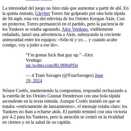
La intensidad del juego no hizo más que aumentar a partir de ahí. En
la quinta entrada,
Gleyber
Torres fue golpeado por otra bola rápida
de 94 mph, esta vez del relevista de los Orioles Keegan Akin. Con
un protector, Torres permaneció en el partido, pero la paciencia de
los Yankees se estaba agotando.
Alex Verdugo
, visiblemente
enfadado, lanzó una advertencia a Akin, subrayando la creciente
animosidad entre los equipos: «Sólo tú y yo… y cuando acabe
contigo, voy a joder a ese tío».
“I’m gonna fuck that guy up.” -Alex
Verdugo
pic.twitter.com/RL9l9fqPDe
— 4 Train Savages (@FourSavages)
June
19, 2024
Néstor Cortés, manteniendo la compostura, respondió rechazando a
la estrella de los Orioles Gunnar Henderson con una bola rápida
ascendente en la sexta entrada. Aunque Cortés insistió en que se
trataba «estrictamente de lanzamientos», el mensaje estaba claro: los
Yankees no iban a echarse atrás. El partido terminó con una victoria
por 4-2 para los Yankees, pero la atención se centró en la rivalidad
en ciernes y en la salud de su capitán.