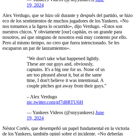
19, 2024
Alex Verdugo, que se hizo oír durante y después del partido, se hizo
eco de los sentimientos de muchos jugadores de los Yankees. «No
nos tomamos a la ligera lo ocurrido», dijo Verdugo. «Estos son
nuestros chicos. Y obviamente [our] capitán, es un grande para
nosotros, así que ninguno de nosotros está muy contento por ello.
Pero al mismo tiempo, no creo que fuera intencionado. Se les
escaparon un par de lanzamientos».
"We don't take what happened lightly.
These are our guys and, obviously,
captains. It's a big one for us. None of us
are too pleased about it, but at the same
time, I don't believe it was intentional. A
couple pitches got away from their guys."
– Alex Verdugo
pic.twitter.com/gf7d8RTU6H
— Yankees Videos (@snyyankees)
June
19, 2024
Néstor Cortés, que desempeñó un papel fundamental en la victoria
de los Yankees, también opinó sobre el incidente. «No deberías