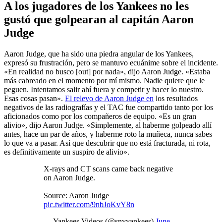
A los jugadores de los Yankees no les
gustó que golpearan al capitán Aaron
Judge
Aaron Judge, que ha sido una piedra angular de los Yankees,
expresó su frustración, pero se mantuvo ecuánime sobre el incidente.
«En realidad no busco [out] por nada», dijo Aaron Judge. «Estaba
más cabreado en el momento por mí mismo. Nadie quiere que le
peguen. Intentamos salir ahí fuera y competir y hacer lo nuestro.
Esas cosas pasan».
El relevo de Aaron Judge en
los resultados
negativos de las radiografías y el TAC fue compartido tanto por los
aficionados como por los compañeros de equipo. «Es un gran
alivio», dijo Aaron Judge. «Simplemente, al haberme golpeado allí
antes, hace un par de años, y haberme roto la muñeca, nunca sabes
lo que va a pasar. Así que descubrir que no está fracturada, ni rota,
es definitivamente un suspiro de alivio».
X-rays and CT scans came back negative
on Aaron Judge.
Source: Aaron Judge
pic.twitter.com/9nbJoKvY8n
— Yankees Videos (@snyyankees)
June