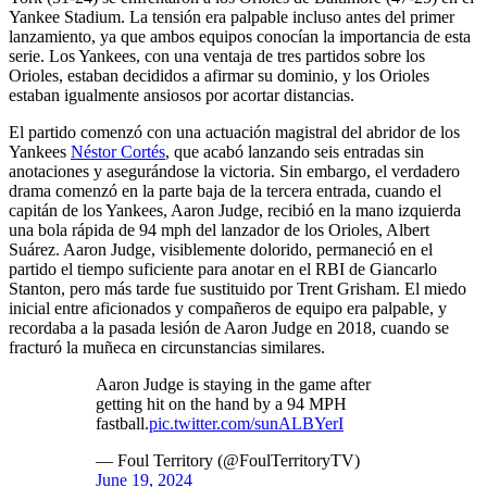
Yankee Stadium. La tensión era palpable incluso antes del primer
lanzamiento, ya que ambos equipos conocían la importancia de esta
serie. Los Yankees, con una ventaja de tres partidos sobre los
Orioles, estaban decididos a afirmar su dominio, y los Orioles
estaban igualmente ansiosos por acortar distancias.
El partido comenzó con una actuación magistral del abridor de los
Yankees
Néstor Cortés
, que acabó lanzando seis entradas sin
anotaciones y asegurándose la victoria. Sin embargo, el verdadero
drama comenzó en la parte baja de la tercera entrada, cuando el
capitán de los Yankees, Aaron Judge, recibió en la mano izquierda
una bola rápida de 94 mph del lanzador de los Orioles, Albert
Suárez. Aaron Judge, visiblemente dolorido, permaneció en el
partido el tiempo suficiente para anotar en el RBI de Giancarlo
Stanton, pero más tarde fue sustituido por Trent Grisham. El miedo
inicial entre aficionados y compañeros de equipo era palpable, y
recordaba a la pasada lesión de Aaron Judge en 2018, cuando se
fracturó la muñeca en circunstancias similares.
Aaron Judge is staying in the game after
getting hit on the hand by a 94 MPH
fastball.
pic.twitter.com/sunALBYerI
— Foul Territory (@FoulTerritoryTV)
June 19, 2024