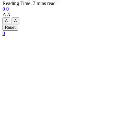
Reading Time: 7 mins read
0
0
A
A
A
A
Reset
0