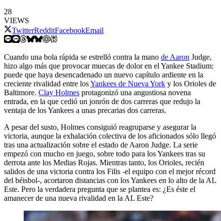
28
VIEWS
Twitter
Reddit
Facebook
Email
Cuando una bola rápida se estrelló contra la mano
de Aaron
Judge,
hizo algo más que provocar muecas de dolor en el Yankee Stadium:
puede que haya desencadenado un nuevo capítulo ardiente en la
creciente rivalidad entre los
Yankees de Nueva York
y los Orioles de
Baltimore.
Clay Holmes
protagonizó una angustiosa novena
entrada, en la que cedió un jonrón de dos carreras que redujo la
ventaja de los Yankees a unas precarias dos carreras.
A pesar del susto, Holmes consiguió reagruparse y asegurar la
victoria, aunque la exhalación colectiva de los aficionados sólo llegó
tras una actualización sobre el estado de Aaron Judge. La serie
empezó con mucho en juego, sobre todo para los Yankees tras su
derrota ante los Medias Rojas. Mientras tanto, los Orioles, recién
salidos de una victoria contra los Filis -el equipo con el mejor récord
del béisbol-, acortaron distancias con los Yankees en lo alto de la AL
Este. Pero la verdadera pregunta que se plantea es: ¿Es éste el
amanecer de una nueva rivalidad en la AL Este?