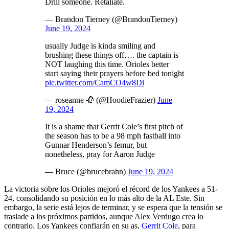
Drill someone. Retaliate.
— Brandon Tierney (@BrandonTierney)
June 19, 2024
usually Judge is kinda smiling and
brushing these things off…. the captain is
NOT laughing this time. Orioles better
start saying their prayers before bed tonight
pic.twitter.com/CamCO4w8Di
— roseanne 🥀 (@HoodieFrazier)
June
19, 2024
It is a shame that Gerrit Cole’s first pitch of
the season has to be a 98 mph fastball into
Gunnar Henderson’s femur, but
nonetheless, pray for Aaron Judge
— Bruce (@brucebrahn)
June 19, 2024
La victoria sobre los Orioles mejoró el récord de los Yankees a 51-
24, consolidando su posición en lo más alto de la AL Este. Sin
embargo, la serie está lejos de terminar, y se espera que la tensión se
traslade a los próximos partidos, aunque Alex Verdugo crea lo
contrario. Los Yankees confiarán en su as,
Gerrit Cole
, para