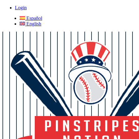
Login
Español
English