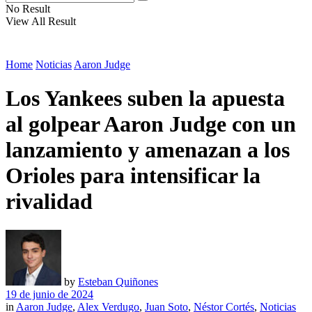
No Result
View All Result
Home
Noticias
Aaron Judge
Los Yankees suben la apuesta
al golpear Aaron Judge con un
lanzamiento y amenazan a los
Orioles para intensificar la
rivalidad
by
Esteban Quiñones
19 de junio de 2024
in
Aaron Judge
,
Alex Verdugo
,
Juan Soto
,
Néstor Cortés
,
Noticias