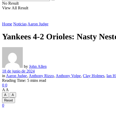
No Result
View All Result
Home
Noticias
Aaron Judge
Yankees 4-2 Orioles: Nasty Nesto
by
John Allen
18 de junio de 2024
in
Aaron Judge
,
Anthony Rizzo
,
Anthony Volpe
,
Clay Holmes
,
Ian H
Reading Time: 5 mins read
0
0
A
A
A
A
Reset
0