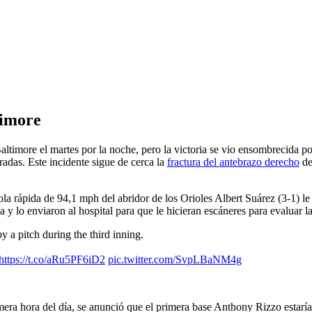
c
timore
ltimore el martes por la noche, pero la victoria se vio ensombrecida po
adas. Este incidente sigue de cerca la
fractura del antebrazo derecho
de
la rápida de 94,1 mph del abridor de los Orioles Albert Suárez (3-1) l
y lo enviaron al hospital para que le hicieran escáneres para evaluar la
y a pitch during the third inning.
https://t.co/aRu5PF6iD2
pic.twitter.com/SvpLBaNM4g
mera hora del día, se anunció que el primera base Anthony Rizzo estaría