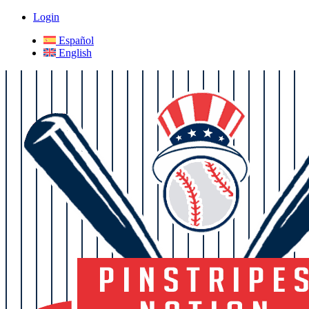
Login
Español
English