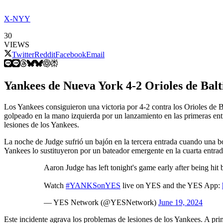
X-NYY
30
VIEWS
Twitter
Reddit
Facebook
Email
Yankees de Nueva York 4-2 Orioles de Bal
Los Yankees consiguieron una victoria por 4-2 contra los Orioles de Ba
golpeado en la mano izquierda por un lanzamiento en las primeras entr
lesiones de los Yankees.
La noche de Judge sufrió un bajón en la tercera entrada cuando una bo
Yankees lo sustituyeron por un bateador emergente en la cuarta entrada 
Aaron Judge has left tonight's game early after being hit b
Watch
#YANKSonYES
live on YES and the YES App:
— YES Network (@YESNetwork)
June 19, 2024
Este incidente agrava los problemas de lesiones de los Yankees. A pri