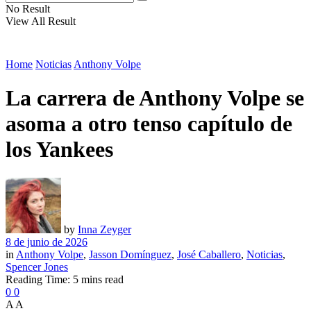
No Result
View All Result
Home
Noticias
Anthony Volpe
La carrera de Anthony Volpe se
asoma a otro tenso capítulo de
los Yankees
by
Inna Zeyger
8 de junio de 2026
in
Anthony Volpe
,
Jasson Domínguez
,
José Caballero
,
Noticias
,
Spencer Jones
Reading Time: 5 mins read
0
0
A
A