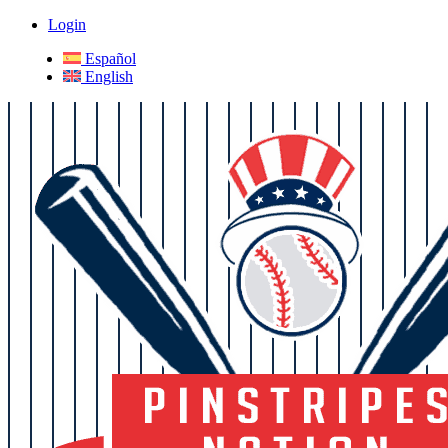
Login
Español
English