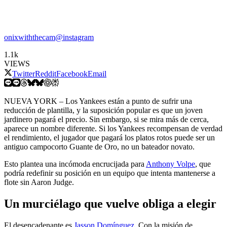
onixwiththecam@instagram
1.1k
VIEWS
Twitter
Reddit
Facebook
Email
NUEVA YORK – Los Yankees están a punto de sufrir una
reducción de plantilla, y la suposición popular es que un joven
jardinero pagará el precio. Sin embargo, si se mira más de cerca,
aparece un nombre diferente. Si los Yankees recompensan de verdad
el rendimiento, el jugador que pagará los platos rotos puede ser un
antiguo campocorto Guante de Oro, no un bateador novato.
Esto plantea una incómoda encrucijada para
Anthony Volpe
, que
podría redefinir su posición en un equipo que intenta mantenerse a
flote sin Aaron Judge.
Un murciélago que vuelve obliga a elegir
El desencadenante es
Jasson Domínguez
. Con la misión de