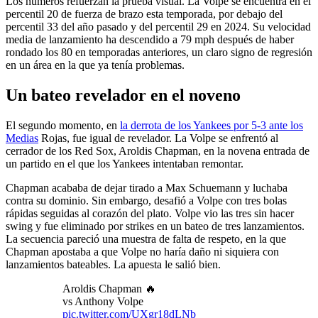
Los números refuerzan la prueba visual. La Volpe se encuentra en el
percentil 20 de fuerza de brazo esta temporada, por debajo del
percentil 33 del año pasado y del percentil 29 en 2024. Su velocidad
media de lanzamiento ha descendido a 79 mph después de haber
rondado los 80 en temporadas anteriores, un claro signo de regresión
en un área en la que ya tenía problemas.
Un bateo revelador en el noveno
El segundo momento, en
la derrota de los Yankees por 5-3 ante los
Medias
Rojas, fue igual de revelador. La Volpe se enfrentó al
cerrador de los Red Sox, Aroldis Chapman, en la novena entrada de
un partido en el que los Yankees intentaban remontar.
Chapman acababa de dejar tirado a Max Schuemann y luchaba
contra su dominio. Sin embargo, desafió a Volpe con tres bolas
rápidas seguidas al corazón del plato. Volpe vio las tres sin hacer
swing y fue eliminado por strikes en un bateo de tres lanzamientos.
La secuencia pareció una muestra de falta de respeto, en la que
Chapman apostaba a que Volpe no haría daño ni siquiera con
lanzamientos bateables. La apuesta le salió bien.
Aroldis Chapman 🔥
vs Anthony Volpe
pic.twitter.com/UXgr18dLNb