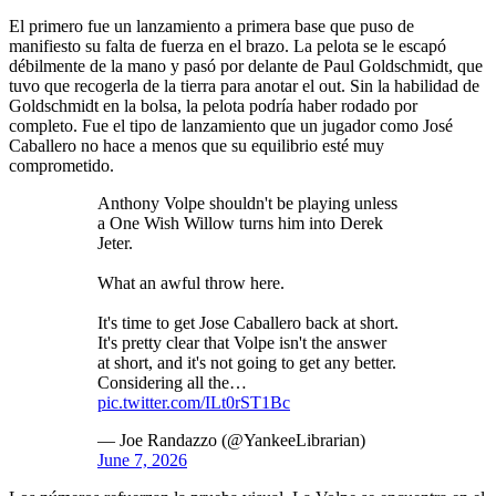
El primero fue un lanzamiento a primera base que puso de
manifiesto su falta de fuerza en el brazo. La pelota se le escapó
débilmente de la mano y pasó por delante de Paul Goldschmidt, que
tuvo que recogerla de la tierra para anotar el out. Sin la habilidad de
Goldschmidt en la bolsa, la pelota podría haber rodado por
completo. Fue el tipo de lanzamiento que un jugador como José
Caballero no hace a menos que su equilibrio esté muy
comprometido.
Anthony Volpe shouldn't be playing unless
a One Wish Willow turns him into Derek
Jeter.
What an awful throw here.
It's time to get Jose Caballero back at short.
It's pretty clear that Volpe isn't the answer
at short, and it's not going to get any better.
Considering all the…
pic.twitter.com/ILt0rST1Bc
— Joe Randazzo (@YankeeLibrarian)
June 7, 2026