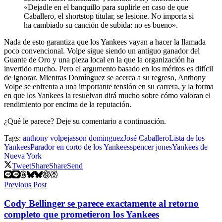
«Dejadle en el banquillo para suplirle en caso de que
Caballero, el shortstop titular, se lesione. No importa si
ha cambiado su canción de subida: no es bueno».
Nada de esto garantiza que los Yankees vayan a hacer la llamada
poco convencional. Volpe sigue siendo un antiguo ganador del
Guante de Oro y una pieza local en la que la organización ha
invertido mucho. Pero el argumento basado en los méritos es difícil
de ignorar. Mientras Domínguez se acerca a su regreso, Anthony
Volpe se enfrenta a una importante tensión en su carrera, y la forma
en que los Yankees la resuelvan dirá mucho sobre cómo valoran el
rendimiento por encima de la reputación.
¿Qué le parece? Deje su comentario a continuación.
Tags:
anthony volpe
jasson dominguez
José Caballero
Lista de los
Yankees
Parador en corto de los Yankees
spencer jones
Yankees de
Nueva York
Tweet
Share
Share
Send
Previous Post
Cody Bellinger se parece exactamente al retorno
completo que prometieron los Yankees