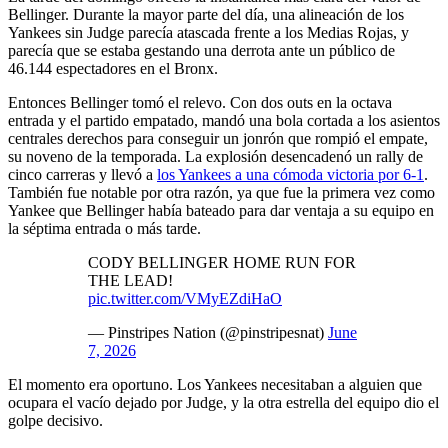
Bellinger. Durante la mayor parte del día, una alineación de los
Yankees sin Judge parecía atascada frente a los Medias Rojas, y
parecía que se estaba gestando una derrota ante un público de
46.144 espectadores en el Bronx.
Entonces Bellinger tomó el relevo. Con dos outs en la octava
entrada y el partido empatado, mandó una bola cortada a los asientos
centrales derechos para conseguir un jonrón que rompió el empate,
su noveno de la temporada. La explosión desencadenó un rally de
cinco carreras y llevó a
los Yankees a una cómoda victoria por 6-1
.
También fue notable por otra razón, ya que fue la primera vez como
Yankee que Bellinger había bateado para dar ventaja a su equipo en
la séptima entrada o más tarde.
CODY BELLINGER HOME RUN FOR
THE LEAD!
pic.twitter.com/VMyEZdiHaO
— Pinstripes Nation (@pinstripesnat)
June
7, 2026
El momento era oportuno. Los Yankees necesitaban a alguien que
ocupara el vacío dejado por Judge, y la otra estrella del equipo dio el
golpe decisivo.