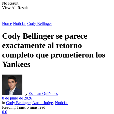
No Result
View All Result
Home
Noticias
Cody Bellinger
Cody Bellinger se parece
exactamente al retorno
completo que prometieron los
Yankees
by
Esteban Quiñones
8 de junio de 2026
in
Cody Bellinger
,
Aaron Judge
,
Noticias
Reading Time: 5 mins read
0
0