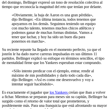
del domingo, Bellinger expresó un tono de resolución colectiva al
tiempo que reconocía la magnitud del reto que tenían por delante.
«Obviamente, la baja de Aaron es una gran pérdida»,
dijo Bellinger. «En última instancia, todos tenemos que
apoyarnos en los demás. Seguimos teniendo un equipo
con mucho talento, tenemos muchos chicos atléticos y
podemos ganar de muchas formas distintas. Vamos a
tener que luchar, y hoy ha sido un buen día para
ponernos en marcha».
Su reciente repunte ha llegado en el momento perfecto, ya que el
jonrón le ha dado nueve carreras impulsadas en sus últimos 11
partidos. Bellinger explicó su enfoque en términos sencillos, el tipo
de mentalidad firme que los Yankees esperaban estar comprando.
«Sólo intento predicar con el ejemplo, entrar, rendir al
máximo de mis posibilidades y darlo todo cada día»,
dijo Bellinger. «Así es como me desenvuelvo y voy a
intentar seguir haciéndolo».
Es exactamente el jugador que
los Yankees
creían que iban a volver
a fichar. Mientras se preparan para meses sin su capitán, Bellinger ha
surgido como el retorno de valor total que prometieron, y
posiblemente más. Para una franquicia que está afrontando su mayor