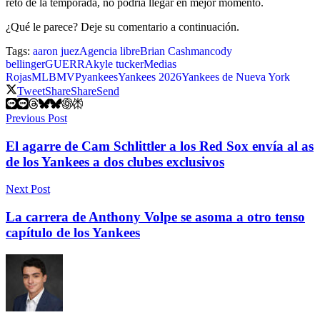
reto de la temporada, no podría llegar en mejor momento.
¿Qué le parece? Deje su comentario a continuación.
Tags:
aaron juez
Agencia libre
Brian Cashman
cody
bellinger
GUERRA
kyle tucker
Medias
Rojas
MLB
MVP
yankees
Yankees 2026
Yankees de Nueva York
Tweet
Share
Share
Send
Previous Post
El agarre de Cam Schlittler a los Red Sox envía al as
de los Yankees a dos clubes exclusivos
Next Post
La carrera de Anthony Volpe se asoma a otro tenso
capítulo de los Yankees