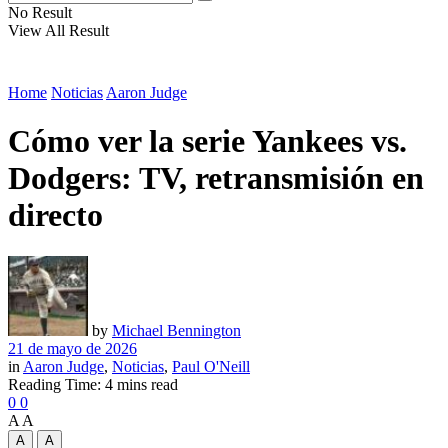
No Result
View All Result
Home
Noticias
Aaron Judge
Cómo ver la serie Yankees vs.
Dodgers: TV, retransmisión en
directo
by
Michael Bennington
21 de mayo de 2026
in
Aaron Judge
,
Noticias
,
Paul O'Neill
Reading Time: 4 mins read
0
0
A
A
A
A