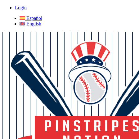
Login
Español
English