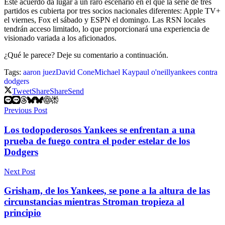
Este acuerdo da lugar a un raro escenario en el que la serie de tres
partidos es cubierta por tres socios nacionales diferentes: Apple TV+
el viernes, Fox el sábado y ESPN el domingo. Las RSN locales
tendrán acceso limitado, lo que proporcionará una experiencia de
visionado variada a los aficionados.
¿Qué le parece? Deje su comentario a continuación.
Tags:
aaron juez
David Cone
Michael Kay
paul o'neill
yankees contra
dodgers
Tweet
Share
Share
Send
Previous Post
Los todopoderosos Yankees se enfrentan a una
prueba de fuego contra el poder estelar de los
Dodgers
Next Post
Grisham, de los Yankees, se pone a la altura de las
circunstancias mientras Stroman tropieza al
principio