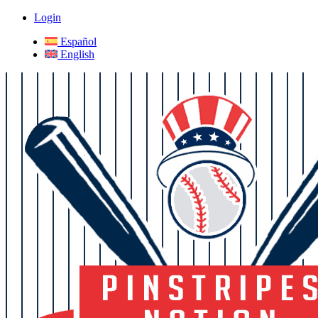
Login
Español
English