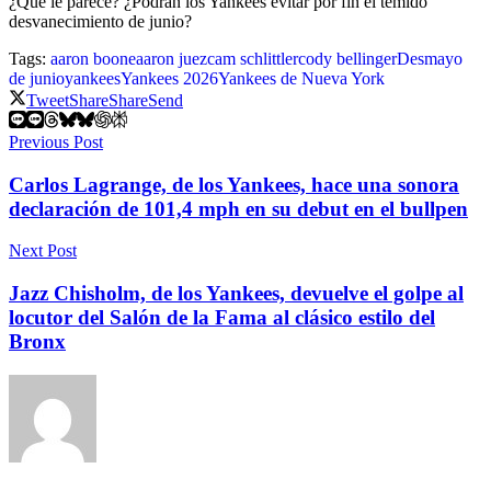
¿Qué le parece? ¿Podrán los Yankees evitar por fin el temido
desvanecimiento de junio?
Tags:
aaron boone
aaron juez
cam schlittler
cody bellinger
Desmayo
de junio
yankees
Yankees 2026
Yankees de Nueva York
Tweet
Share
Share
Send
Previous Post
Carlos Lagrange, de los Yankees, hace una sonora
declaración de 101,4 mph en su debut en el bullpen
Next Post
Jazz Chisholm, de los Yankees, devuelve el golpe al
locutor del Salón de la Fama al clásico estilo del
Bronx