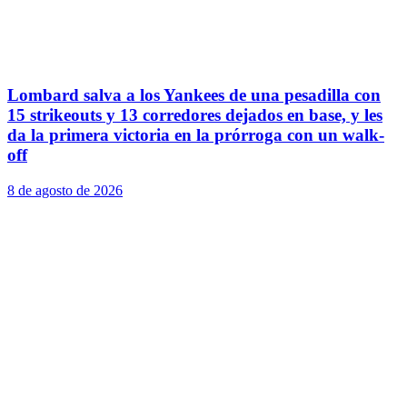
Lombard salva a los Yankees de una pesadilla con
15 strikeouts y 13 corredores dejados en base, y les
da la primera victoria en la prórroga con un walk-
off
8 de agosto de 2026