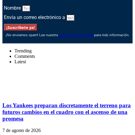
Nombre
Envía un correo electrónico a
¡Suscríbete ya!
¡No enviamos spam! Lee nuestra
política de privacidad
para más información.
Trending
Comments
Latest
Los Yankees preparan discretamente el terreno para
futuros cambios en el cuadro con el ascenso de una
promesa
7 de agosto de 2026