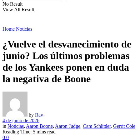
No Result
View All Result
Home
Noticias
¿Vuelve el desvanecimiento de
junio? Los últimos problemas
de los Yankees ponen en duda
la negativa de Boone
by
Rav
4 de junio de 2026
in
Noticias
,
Aaron Boone
,
Aaron Judge
,
Cam Schlittler
,
Gerrit Cole
Reading Time: 5 mins read
0
0