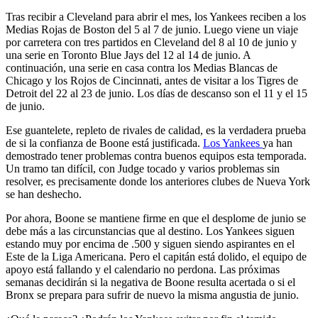
Tras recibir a Cleveland para abrir el mes, los Yankees reciben a los
Medias Rojas de Boston del 5 al 7 de junio. Luego viene un viaje
por carretera con tres partidos en Cleveland del 8 al 10 de junio y
una serie en Toronto Blue Jays del 12 al 14 de junio. A
continuación, una serie en casa contra los Medias Blancas de
Chicago y los Rojos de Cincinnati, antes de visitar a los Tigres de
Detroit del 22 al 23 de junio. Los días de descanso son el 11 y el 15
de junio.
Ese guantelete, repleto de rivales de calidad, es la verdadera prueba
de si la confianza de Boone está justificada.
Los Yankees
ya han
demostrado tener problemas contra buenos equipos esta temporada.
Un tramo tan difícil, con Judge tocado y varios problemas sin
resolver, es precisamente donde los anteriores clubes de Nueva York
se han deshecho.
Por ahora, Boone se mantiene firme en que el desplome de junio se
debe más a las circunstancias que al destino. Los Yankees siguen
estando muy por encima de .500 y siguen siendo aspirantes en el
Este de la Liga Americana. Pero el capitán está dolido, el equipo de
apoyo está fallando y el calendario no perdona. Las próximas
semanas decidirán si la negativa de Boone resulta acertada o si el
Bronx se prepara para sufrir de nuevo la misma angustia de junio.