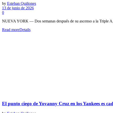
by
Esteban Quiñones
13 de junio de 2026
0
NUEVA YORK — Dos semanas después de su ascenso a la Triple A, Ge
Read more
Details
El punto ciego de Yovanny Cruz en los Yankees es cada