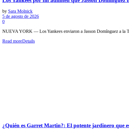
Los Yankees por fin admiten que Jasson Domínguez no 
by
Sara Molnick
5 de agosto de 2026
0
NUEVA YORK — Los Yankees enviaron a Jasson Domínguez a la Triple 
Read more
Details
¿Quién es Garret Martin?: El potente jardinero que es