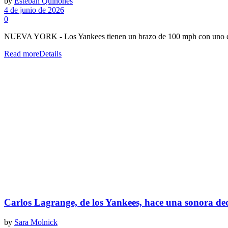
by
Esteban Quiñones
4 de junio de 2026
0
NUEVA YORK - Los Yankees tienen un brazo de 100 mph con uno de l
Read more
Details
Carlos Lagrange, de los Yankees, hace una sonora dec
by
Sara Molnick