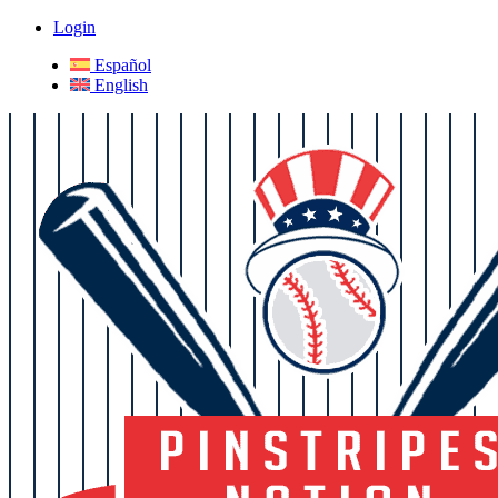
Login
Español
English