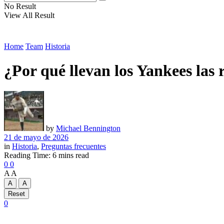
No Result
View All Result
Home
Team
Historia
¿Por qué llevan los Yankees las
by
Michael Bennington
21 de mayo de 2026
in
Historia
,
Preguntas frecuentes
Reading Time: 6 mins read
0
0
A
A
A
A
Reset
0