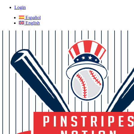
Login
Español
English