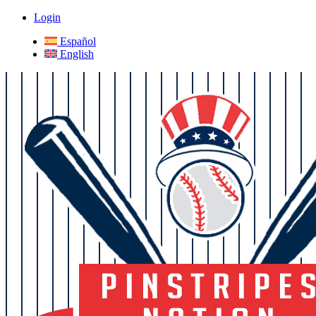
Login
Español
English