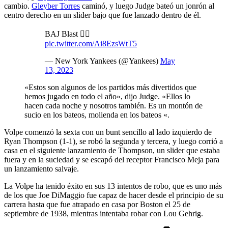
cambio.
Gleyber Torres
caminó, y luego Judge bateó un jonrón al
centro derecho en un slider bajo que fue lanzado dentro de él.
BAJ Blast 👨‍⚖️
pic.twitter.com/Ai8EzsWtT5
— New York Yankees (@Yankees)
May
13, 2023
«Estos son algunos de los partidos más divertidos que
hemos jugado en todo el año», dijo Judge. «Ellos lo
hacen cada noche y nosotros también. Es un montón de
sucio en los bateos, molienda en los bateos «.
Volpe comenzó la sexta con un bunt sencillo al lado izquierdo de
Ryan Thompson (1-1), se robó la segunda y tercera, y luego corrió a
casa en el siguiente lanzamiento de Thompson, un slider que estaba
fuera y en la suciedad y se escapó del receptor Francisco Meja para
un lanzamiento salvaje.
La Volpe ha tenido éxito en sus 13 intentos de robo, que es uno más
de los que Joe DiMaggio fue capaz de hacer desde el principio de su
carrera hasta que fue atrapado en casa por Boston el 25 de
septiembre de 1938, mientras intentaba robar con Lou Gehrig.