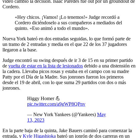
vídeo cambió la decisión. Isaac Paredes fue out por un groundout de
Cordero.
«Hey chicos. ¡Vamos! ¡Lo tenemos!» Judge recordó a
Cordero diciéndoselo a sus compañeros a mediados del
quinto. «Eso animó a todo el mundo».
Nueva York bateó en dos entradas seguidas, lo que formó parte de
un tramo de 2 entradas y media en el que 22 de los 37 jugadores
llegaron a la base.
Judge encontró su swing después de ir 3 de 15 en su primer partido
de
vuelta de estar en la lista de lesionados
debido a una distensión en
la cadera. Llevaba picos rosas y estaba en el campo con su madre
Patty por el Día de la Madre. Sus jonrones fueron los primeros
desde el 19 de abril, con lo que suma 29 partidos con dos o más
jonrones.
Higgy Homer 💪
pic.twitter.com/a9gWP8QPnv
— New York Yankees (@Yankees)
May
13, 2023
En la parte baja de la quinta, Jake Bauers caminó para comenzar la
entrada, y
Kyle Higashioka
bateó un jonrón de dos carreras en un