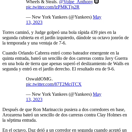
Wheels & Steals.
@Volpe_Anthony
🛞
pic.twitter.com/lzPMKTjs2R
— New York Yankees (@Yankees)
May
13, 2023
Torres caminó, y Judge golpeó una bola rápida 439 pies en la
segunda cubierta en el jardín izquierdo, dándole su octavo jonrón de
la temporada y una ventaja de 7-6.
Cuando Orlando Cabrera entró como bateador emergente en la
quinta entrada, bateó un sencillo de dos carreras contra Javy Guerra
en una bola de tierra que apenas superó el deslizamiento de Walls en
segunda y entró en el jardín derecho. El resultado era de 9-6.
OswaldOMG.
pic.twitter.com/87T2MciTCX
— New York Yankees (@Yankees)
May
13, 2023
Después de que Ron Marinaccio pusiera a dos corredores en base,
Arozarena bateó un sencillo de dos carreras contra Clay Holmes en
la séptima entrada.
En el octavo, Daz dejó a un corredor en segunda cuando aceptó un