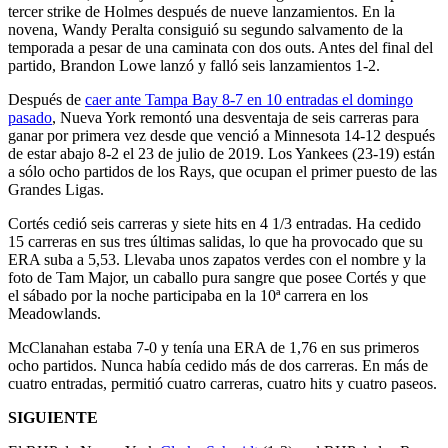
tercer strike de Holmes después de nueve lanzamientos. En la
novena, Wandy Peralta consiguió su segundo salvamento de la
temporada a pesar de una caminata con dos outs. Antes del final del
partido, Brandon Lowe lanzó y falló seis lanzamientos 1-2.
Después de
caer ante Tampa Bay 8-7 en 10 entradas el domingo
pasado
, Nueva York remontó una desventaja de seis carreras para
ganar por primera vez desde que venció a Minnesota 14-12 después
de estar abajo 8-2 el 23 de julio de 2019. Los Yankees (23-19) están
a sólo ocho partidos de los Rays, que ocupan el primer puesto de las
Grandes Ligas.
Cortés cedió seis carreras y siete hits en 4 1/3 entradas. Ha cedido
15 carreras en sus tres últimas salidas, lo que ha provocado que su
ERA suba a 5,53. Llevaba unos zapatos verdes con el nombre y la
foto de Tam Major, un caballo pura sangre que posee Cortés y que
el sábado por la noche participaba en la 10ª carrera en los
Meadowlands.
McClanahan estaba 7-0 y tenía una ERA de 1,76 en sus primeros
ocho partidos. Nunca había cedido más de dos carreras. En más de
cuatro entradas, permitió cuatro carreras, cuatro hits y cuatro paseos.
SIGUIENTE