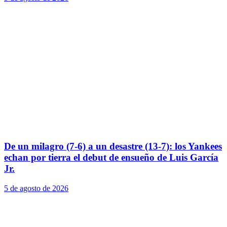
De un milagro (7-6) a un desastre (13-7): los Yankees
echan por tierra el debut de ensueño de Luis García
Jr.
5 de agosto de 2026