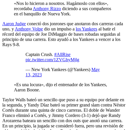
«Nos lo hicieron a nosotros. Hagámoslo con ellos»,
recordaba
Anthony Rizzo
diciendo a sus compañeros
en el banquillo de Nueva York.
Aaron Judge
conectó dos jonrones que anotaron dos carreras cada
uno, y
Anthony Volpe
dio un impulso a
los Yankees
al batir el
récord del equipo de Joe DiMaggio de bases robadas seguidas al
principio de una carrera. Esto ayudó a los Yankees a vencer a los
Rays 9-8.
Captain Crush.
#AllRise
pic.twitter.com/1ZVGhyMjlg
— New York Yankees (@Yankees)
May
13, 2023
«Es una locura», dijo el entrenador de los Yankees,
Aaron Boone.
Taylor Walls bateó un sencillo que puso a su equipo por delante en
la segunda, y Yandy Díaz bateó su primer grand slam contra Néstor
Cortés durante una quinta de cinco carreras. El doble de Wander
Franco eliminó a Cortés, y Jimmy Cordero (3-1) dejó que Randy
Arozarena bateara un sencillo con dos outs que anotó una carrera.
En un principio, la jugada se consideró fuera, pero una revisión de