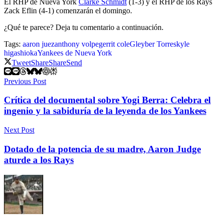
El RHP de Nueva York
Clarke Schmidt
(1-3) y el RHP de los Rays
Zack Eflin (4-1) comenzarán el domingo.
¿Qué te parece? Deja tu comentario a continuación.
Tags:
aaron juez
anthony volpe
gerrit cole
Gleyber Torres
kyle
higashioka
Yankees de Nueva York
Tweet
Share
Share
Send
Previous Post
Crítica del documental sobre Yogi Berra: Celebra el
ingenio y la sabiduría de la leyenda de los Yankees
Next Post
Dotado de la potencia de su madre, Aaron Judge
aturde a los Rays