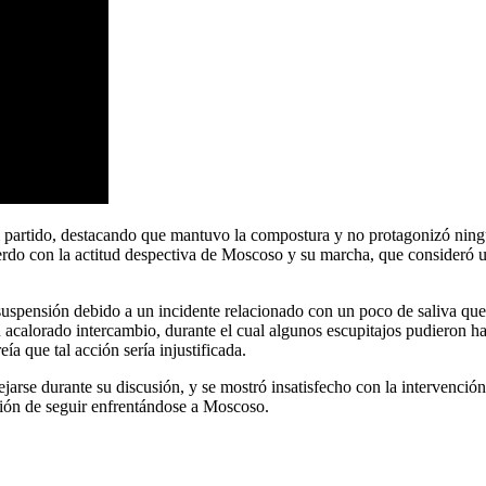
c
 partido, destacando que mantuvo la compostura y no protagonizó ning
erdo con la actitud despectiva de Moscoso y su marcha, que consideró u
suspensión debido a un incidente relacionado con un poco de saliva qu
alorado intercambio, durante el cual algunos escupitajos pudieron habe
a que tal acción sería injustificada.
jarse durante su discusión, y se mostró insatisfecho con la intervenc
ción de seguir enfrentándose a Moscoso.