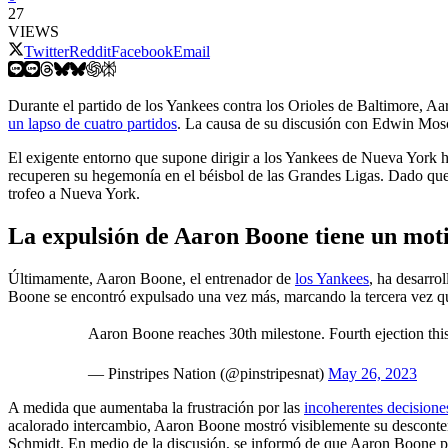
27
VIEWS
Twitter
Reddit
Facebook
Email
Durante el partido de los Yankees contra los Orioles de Baltimore, Aa
un lapso de cuatro partidos
. La causa de su discusión con Edwin Moscos
El exigente entorno que supone dirigir a los Yankees de Nueva York 
recuperen su hegemonía en el béisbol de las Grandes Ligas. Dado que 
trofeo a Nueva York.
La expulsión de Aaron Boone tiene un mot
Últimamente, Aaron Boone, el entrenador de
los Yankees
, ha desarro
Boone se encontró expulsado una vez más, marcando la tercera vez que
Aaron Boone reaches 30th milestone. Fourth ejection thi
— Pinstripes Nation (@pinstripesnat)
May 26, 2023
A medida que aumentaba la frustración por las
incoherentes decisiones
acalorado intercambio, Aaron Boone mostró visiblemente su descontent
Schmidt. En medio de la discusión, se informó de que Aaron Boone po