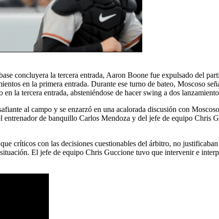
se concluyera la tercera entrada, Aaron Boone fue expulsado del parti
mientos en la primera entrada. Durante ese turno de bateo, Moscoso seña
 en la tercera entrada, absteniéndose de hacer swing a dos lanzamientos
esafiante al campo y se enzarzó en una acalorada discusión con Moscoso,
s del entrenador de banquillo Carlos Mendoza y del jefe de equipo Chris
nque críticos con las decisiones cuestionables del árbitro, no justific
situación. El jefe de equipo Chris Guccione tuvo que intervenir e int