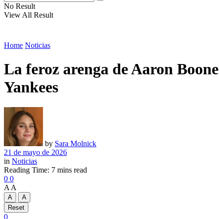
No Result
View All Result
Home
Noticias
La feroz arenga de Aaron Boone y
Yankees
by
Sara Molnick
21 de mayo de 2026
in
Noticias
Reading Time: 7 mins read
0
0
A
A
A
A
Reset
0