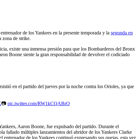
o
l entrenador de los Yankees en la presente temporada y la
segunda en
 zona de strike.
icia, existe una inmensa presión para que los Bombarderos del Bronx
ron Boone siente la gran responsabilidad de devolver el codiciado
sistió en el partido del jueves por la noche contra los Orioles, ya que
X
📷
pic.twitter.com/RW1kCQABrO
Yankees, Aaron Boone, fue expulsado del partido. Durante el
ía fallado múltiples lanzamientos del abridor de los Yankees Clarke
l entrenador de los Yankees continuó expresando sus quejas, esta vez