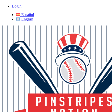
Login
Español
English