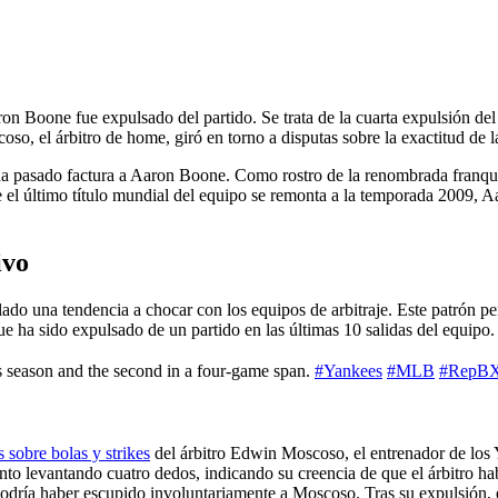
t
ron Boone fue expulsado del partido. Se trata de la cuarta expulsión de
o, el árbitro de home, giró en torno a disputas sobre la exactitud de la
ha pasado factura a Aaron Boone. Como rostro de la renombrada franqu
el último título mundial del equipo se remonta a la temporada 2009, Aa
ivo
llado una tendencia a chocar con los equipos de arbitraje. Este patrón per
 ha sido expulsado de un partido en las últimas 10 salidas del equipo.
s season and the second in a four-game span.
#Yankees
#MLB
#RepB
 sobre bolas y strikes
del árbitro Edwin Moscoso, el entrenador de los 
o levantando cuatro dedos, indicando su creencia de que el árbitro hab
dría haber escupido involuntariamente a Moscoso. Tras su expulsión, e