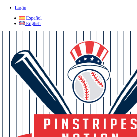
Login
Español
English