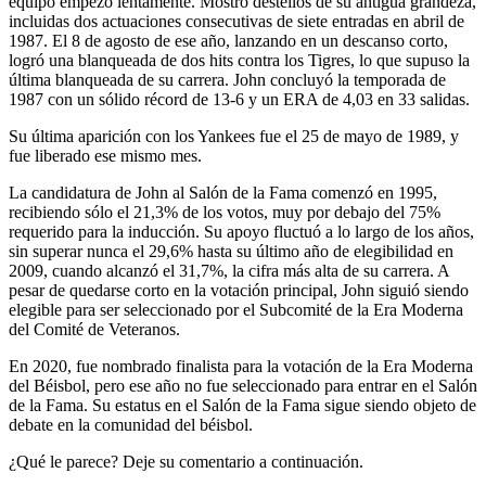
equipo empezó lentamente. Mostró destellos de su antigua grandeza,
incluidas dos actuaciones consecutivas de siete entradas en abril de
1987. El 8 de agosto de ese año, lanzando en un descanso corto,
logró una blanqueada de dos hits contra los Tigres, lo que supuso la
última blanqueada de su carrera. John concluyó la temporada de
1987 con un sólido récord de 13-6 y un ERA de 4,03 en 33 salidas.
Su última aparición con los Yankees fue el 25 de mayo de 1989, y
fue liberado ese mismo mes.
La candidatura de John al Salón de la Fama comenzó en 1995,
recibiendo sólo el 21,3% de los votos, muy por debajo del 75%
requerido para la inducción. Su apoyo fluctuó a lo largo de los años,
sin superar nunca el 29,6% hasta su último año de elegibilidad en
2009, cuando alcanzó el 31,7%, la cifra más alta de su carrera. A
pesar de quedarse corto en la votación principal, John siguió siendo
elegible para ser seleccionado por el Subcomité de la Era Moderna
del Comité de Veteranos.
En 2020, fue nombrado finalista para la votación de la Era Moderna
del Béisbol, pero ese año no fue seleccionado para entrar en el Salón
de la Fama. Su estatus en el Salón de la Fama sigue siendo objeto de
debate en la comunidad del béisbol.
¿Qué le parece? Deje su comentario a continuación.