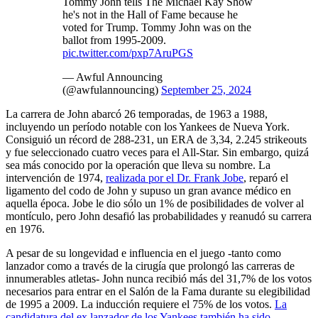
Tommy John tells The Michael Kay Show
he's not in the Hall of Fame because he
voted for Trump. Tommy John was on the
ballot from 1995-2009.
pic.twitter.com/pxp7AruPGS
— Awful Announcing
(@awfulannouncing)
September 25, 2024
La carrera de John abarcó 26 temporadas, de 1963 a 1988,
incluyendo un período notable con los Yankees de Nueva York.
Consiguió un récord de 288-231, un ERA de 3,34, 2.245 strikeouts
y fue seleccionado cuatro veces para el All-Star. Sin embargo, quizá
sea más conocido por la operación que lleva su nombre. La
intervención de 1974,
realizada por el Dr. Frank Jobe
, reparó el
ligamento del codo de John y supuso un gran avance médico en
aquella época. Jobe le dio sólo un 1% de posibilidades de volver al
montículo, pero John desafió las probabilidades y reanudó su carrera
en 1976.
A pesar de su longevidad e influencia en el juego -tanto como
lanzador como a través de la cirugía que prolongó las carreras de
innumerables atletas- John nunca recibió más del 31,7% de los votos
necesarios para entrar en el Salón de la Fama durante su elegibilidad
de 1995 a 2009. La inducción requiere el 75% de los votos.
La
candidatura del ex lanzador de los Yankees también ha sido