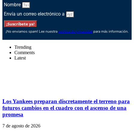
Nombre
Envía un correo electrónico a
¡Suscríbete ya!
¡No enviamos spam! Lee nuestra
política de privacidad
para más información.
Trending
Comments
Latest
Los Yankees preparan discretamente el terreno para
futuros cambios en el cuadro con el ascenso de una
promesa
7 de agosto de 2026