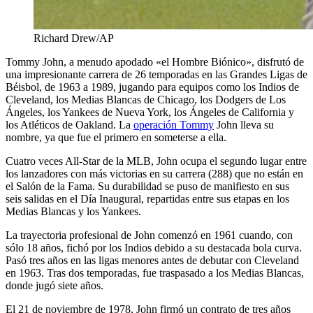
Richard Drew/AP
Tommy John, a menudo apodado «el Hombre Biónico», disfrutó de
una impresionante carrera de 26 temporadas en las Grandes Ligas de
Béisbol, de 1963 a 1989, jugando para equipos como los Indios de
Cleveland, los Medias Blancas de Chicago, los Dodgers de Los
Ángeles, los Yankees de Nueva York, los Ángeles de California y
los Atléticos de Oakland. La
operación Tommy
John lleva su
nombre, ya que fue el primero en someterse a ella.
Cuatro veces All-Star de la MLB, John ocupa el segundo lugar entre
los lanzadores con más victorias en su carrera (288) que no están en
el Salón de la Fama. Su durabilidad se puso de manifiesto en sus
seis salidas en el Día Inaugural, repartidas entre sus etapas en los
Medias Blancas y los Yankees.
La trayectoria profesional de John comenzó en 1961 cuando, con
sólo 18 años, fichó por los Indios debido a su destacada bola curva.
Pasó tres años en las ligas menores antes de debutar con Cleveland
en 1963. Tras dos temporadas, fue traspasado a los Medias Blancas,
donde jugó siete años.
El 21 de noviembre de 1978, John firmó un contrato de tres años