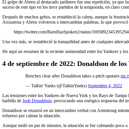
El golpe de Abreu al destacado jardinero fue una repetición, ya que h
suceso de este tipo en los trece partidos de la temporada, en claro co
Después de muchos gritos, se restableció la calma, aunque la frustrac
Arozarena y Abreu volvieron a intercambiar palabras, lo que provocó 
https://twitter.com/BarnHasSpoken2/status/169589234539529
Una vez más, se restableció la tranquilidad antes de cualquier altercado
He aquí un resumen de la reciente animosidad entre los Yankees y los
4 de septiembre de 2022: Donaldson de los
Benches clear after Donaldson takes a pitch upstairs
pic
— Talkin' Yanks (@TalkinYanks)
September 4, 2022
Las tensiones entre los Yankees de Nueva York y los Rays de Tampa B
barbilla de
Josh Donaldson
, provocando una enérgica respuesta del te
Donaldson se enzarzó en un intercambio verbal con Armstrong mientras
esfuerzo por calmar la situación.
Aunque tardó un par de minutos, la situación se fue calmando poco a p