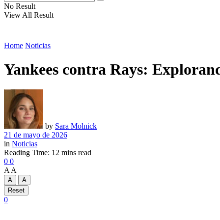
No Result
View All Result
Home
Noticias
Yankees contra Rays: Explorando
by
Sara Molnick
21 de mayo de 2026
in
Noticias
Reading Time: 12 mins read
0
0
A
A
A
A
Reset
0