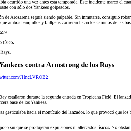
c
abía ocurrido una vez antes esta temporada. Este incidente marcó el cu
ntraste con sólo dos Yankees golpeados.
ión de Arozarena seguía siendo palpable. Sin inmutarse, consiguió roba
que ambos banquillos y bullpens corrieran hacia los caminos de las bas
4659
 físico.
 Rays.
 Yankees contra Armstrong de los Rays
.twitter.com/JHncLVRQB2
ay estallaron durante la segunda entrada en Tropicana Field. El lanza
rcera base de los Yankees.
 gesticulaba hacia el montículo del lanzador, lo que provocó que los 
oco sin que se produjeran expulsiones ni altercados físicos. No obstant