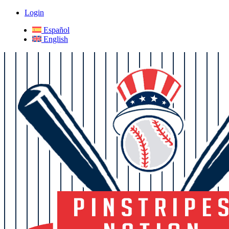
Login
Español
English