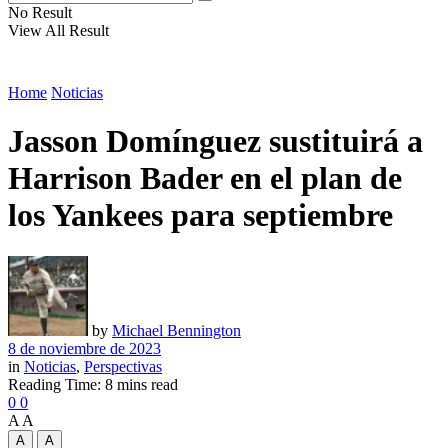
No Result
View All Result
Home
Noticias
Jasson Domínguez sustituirá a
Harrison Bader en el plan de
los Yankees para septiembre
by
Michael Bennington
8 de noviembre de 2023
in
Noticias
,
Perspectivas
Reading Time: 8 mins read
0
0
A
A
A
A