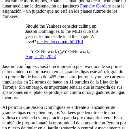
invierno de todos modos, Brian Cashman podría crear fácilmente un
lugar mediante la designación de jardinero
Franchy Cordero
para la
asignación – un jugador que no está en los planes futuros de los
Yankees.
Should the Yankees consider calling up
Jasson Dominguez to the MLB club this
year or let him settle in at the Triple-A
level?
pic.twitter.com/tuthffTEtl
— YES Network (@YESNetwork)
August 27, 2023
Jasson Domínguez causó una impresión positiva durante su primer
entrenamiento de primavera en las grandes ligas este año, logrando
un promedio de bateo de .455 con cuatro jonrones y nueve carreras
impulsadas en 22 turnos de bateo en 11 partidos de la Liga de la
Toronja. Sin embargo, es importante señalar que la mayoría de sus
apariciones en el plato se produjeron contra otros jugadores de ligas
menores.
Al permitir que Jasson Domínguez se enfrente a lanzadores de
grandes ligas en septiembre, los Yankees pueden ofrecerle una
valiosa experiencia y preparación para la próxima primavera. Esto
también le proporcionará la oportunidad de competir con Pereira por
un puesto de titular en el jardín izquierdo o central, especialmente si