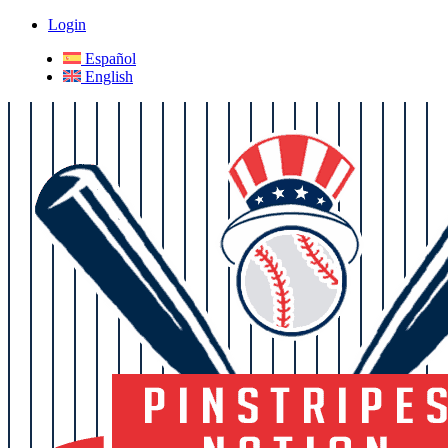
Login
Español
English