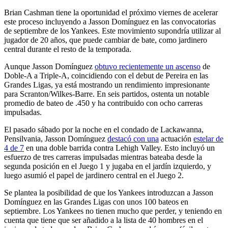
Brian Cashman tiene la oportunidad el próximo viernes de acelerar
este proceso incluyendo a Jasson Domínguez en las convocatorias
de septiembre de los Yankees. Este movimiento supondría utilizar al
jugador de 20 años, que puede cambiar de bate, como jardinero
central durante el resto de la temporada.
Aunque Jasson Domínguez
obtuvo recientemente un ascenso
de
Doble-A a Triple-A, coincidiendo con el debut de Pereira en las
Grandes Ligas, ya está mostrando un rendimiento impresionante
para Scranton/Wilkes-Barre. En seis partidos, ostenta un notable
promedio de bateo de .450 y ha contribuido con ocho carreras
impulsadas.
El pasado sábado por la noche en el condado de Lackawanna,
Pensilvania, Jasson Domínguez
destacó con una
actuación
estelar de
4 de 7
en una doble barrida contra Lehigh Valley. Esto incluyó un
esfuerzo de tres carreras impulsadas mientras bateaba desde la
segunda posición en el Juego 1 y jugaba en el jardín izquierdo, y
luego asumió el papel de jardinero central en el Juego 2.
Se plantea la posibilidad de que los Yankees introduzcan a Jasson
Domínguez en las Grandes Ligas con unos 100 bateos en
septiembre. Los Yankees no tienen mucho que perder, y teniendo en
cuenta que tiene que ser añadido a la lista de 40 hombres en el