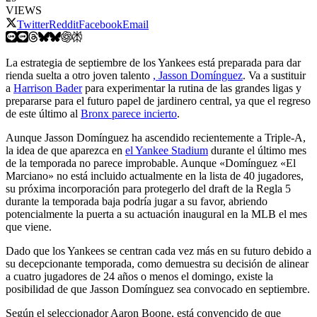
VIEWS
Twitter
Reddit
Facebook
Email
La estrategia de septiembre de los Yankees está preparada para dar
rienda suelta a otro joven talento
, Jasson Domínguez
. Va a sustituir
a
Harrison Bader
para experimentar la rutina de las grandes ligas y
prepararse para el futuro papel de jardinero central, ya que el regreso
de este último al
Bronx parece incierto
.
Aunque Jasson Domínguez ha ascendido recientemente a Triple-A,
la idea de que aparezca en
el Yankee Stadium
durante el último mes
de la temporada no parece improbable. Aunque «Domínguez «El
Marciano» no está incluido actualmente en la lista de 40 jugadores,
su próxima incorporación para protegerlo del draft de la Regla 5
durante la temporada baja podría jugar a su favor, abriendo
potencialmente la puerta a su actuación inaugural en la MLB el mes
que viene.
Dado que los Yankees se centran cada vez más en su futuro debido a
su decepcionante temporada, como demuestra su decisión de alinear
a cuatro jugadores de 24 años o menos el domingo, existe la
posibilidad de que Jasson Domínguez sea convocado en septiembre.
Según el seleccionador Aaron Boone, está convencido de que