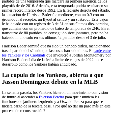
partidos de una temporada que marcará su primera ausencia de los
playoffs desde 2016. Además, esta temporada podría resultar en su
primer récord inferior desde 1992. En la reciente derrota del sábado,
la actuación de Harrison Bader fue mediocre, con un 0-3 con un
groundout al receptor, un flyout al centro y un strikeout. Este bajón
le ha dejado con un registro de 3 de 31 en sus últimos diez partidos,
que culmina con un promedio de bateo de temporada de .246. En el
transcurso de 80 partidos, ha conseguido siete jonrones, pero no ha
bateado ni uno solo en sus últimos 42 partidos desde el 3 de julio.
Harrison Bader admitió que ha sido un periodo difícil, mencionando
tras el partido del sábado que las cosas han sido duras. El
canje entre
los Yankees y los Cardinals
que involucró a Jordan Montgomery por
Harrison Bader el día de la fecha límite de canjes de 2022 no se
desarrolló como los Yankees habían anticipado.
La cúpula de los Yankees, abierta a que
Jasson Domínguez debute en la MLB
La semana pasada, los Yankees hicieron un movimiento con visión
de futuro al ascender a
Everson Pereira
para que asumiera las
funciones de jardinero izquierdo y a Oswald Peraza para que se
hiciera cargo de la tercera base. ¿Por qué no dar un paso más en este
proceso de reconstrucción?