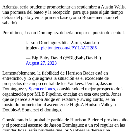
Además, sería prudente promocionar en septiembre a Austin Wells,
una promesa del bateo y la recepción, para que pase algún tiempo
detrás del plato y en la primera base (como Boone mencionó el
sábado).
Por último, Jasson Domínguez debería ocupar el puesto de central.
Jasson Dominguez hit a 2-run, stand-up
triple👀
pic.twitter.com/ePYL8AH285
— Big Baby David (@BigBabyDavid_)
August 27, 2023
Lamentablemente, la fiabilidad de Harrison Bader está en
entredicho, y lo que agrava la situación es el excedente de
prospectos de campo central de los Yankees. Pereira, Jasson
Domínguez y
Spencer Jones
, considerado el mejor prospecto de la
organización por MLB Pipeline, encajan en esta categoría. Jones,
que se parece a Aaron Judge en estatura y swing zurdo, se ha
mostrado prometedor al ascender de High-A Hudson Valley a
Double-A Somerset el domingo.
Considerando la probable partida de Harrison Bader el próximo año
y el potencial ascenso de Jasson Domínguez a un rol regular en las
grandes ligas, sería prudente que los Yankees le dieran una