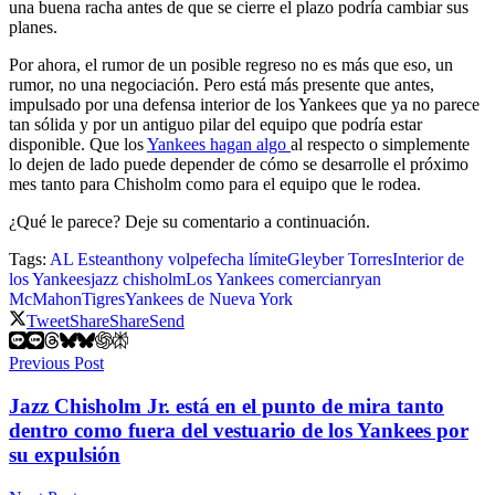
una buena racha antes de que se cierre el plazo podría cambiar sus
planes.
Por ahora, el rumor de un posible regreso no es más que eso, un
rumor, no una negociación. Pero está más presente que antes,
impulsado por una defensa interior de los Yankees que ya no parece
tan sólida y por un antiguo pilar del equipo que podría estar
disponible. Que los
Yankees hagan algo
al respecto o simplemente
lo dejen de lado puede depender de cómo se desarrolle el próximo
mes tanto para Chisholm como para el equipo que le rodea.
¿Qué le parece? Deje su comentario a continuación.
Tags:
AL Este
anthony volpe
fecha límite
Gleyber Torres
Interior de
los Yankees
jazz chisholm
Los Yankees comercian
ryan
McMahon
Tigres
Yankees de Nueva York
Tweet
Share
Share
Send
Previous Post
Jazz Chisholm Jr. está en el punto de mira tanto
dentro como fuera del vestuario de los Yankees por
su expulsión