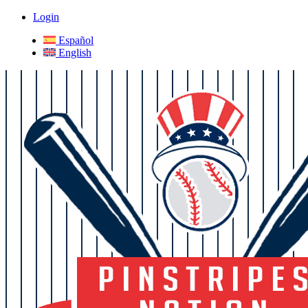
Login
Español
English