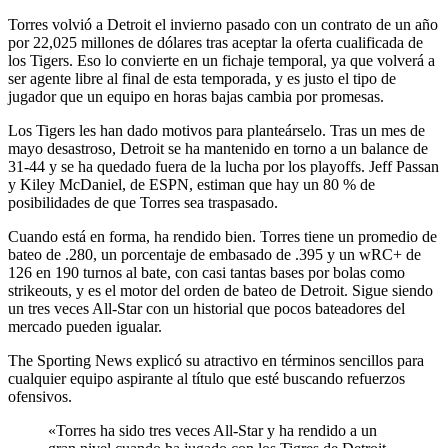
Torres volvió a Detroit el invierno pasado con un contrato de un año
por 22,025 millones de dólares tras aceptar la oferta cualificada de
los Tigers. Eso lo convierte en un fichaje temporal, ya que volverá a
ser agente libre al final de esta temporada, y es justo el tipo de
jugador que un equipo en horas bajas cambia por promesas.
Los Tigers les han dado motivos para planteárselo. Tras un mes de
mayo desastroso, Detroit se ha mantenido en torno a un balance de
31-44 y se ha quedado fuera de la lucha por los playoffs. Jeff Passan
y Kiley McDaniel, de ESPN, estiman que hay un 80 % de
posibilidades de que Torres sea traspasado.
Cuando está en forma, ha rendido bien. Torres tiene un promedio de
bateo de .280, un porcentaje de embasado de .395 y un wRC+ de
126 en 190 turnos al bate, con casi tantas bases por bolas como
strikeouts, y es el motor del orden de bateo de Detroit. Sigue siendo
un tres veces All-Star con un historial que pocos bateadores del
mercado pueden igualar.
The Sporting News explicó su atractivo en términos sencillos para
cualquier equipo aspirante al título que esté buscando refuerzos
ofensivos.
«Torres ha sido tres veces All-Star y ha rendido a un