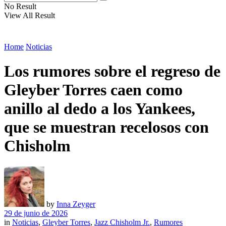
No Result
View All Result
Home
Noticias
Los rumores sobre el regreso de
Gleyber Torres caen como
anillo al dedo a los Yankees,
que se muestran recelosos con
Chisholm
by
Inna Zeyger
29 de junio de 2026
in
Noticias
,
Gleyber Torres
,
Jazz Chisholm Jr.
,
Rumores