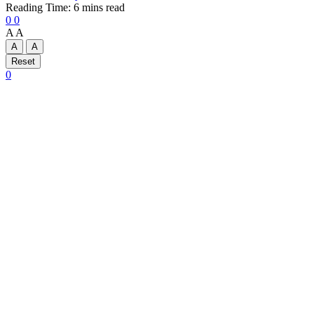
Reading Time: 6 mins read
0
0
A
A
A
A
Reset
0