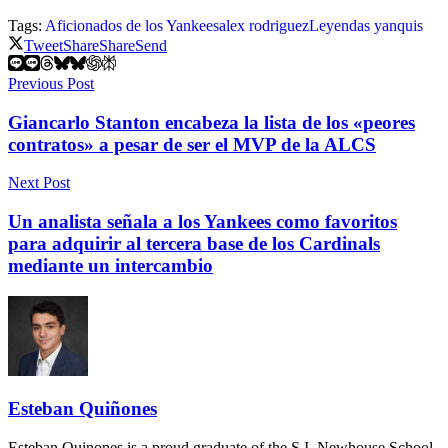
Tags:
Aficionados de los Yankees
alex rodriguez
Leyendas yanquis
Tweet
Share
Share
Send
Previous Post
Giancarlo Stanton encabeza la lista de los «peores
contratos» a pesar de ser el MVP de la ALCS
Next Post
Un analista señala a los Yankees como favoritos
para adquirir al tercera base de los Cardinals
mediante un intercambio
Esteban Quiñones
Esteban Quinones is a proud graduate of the S.I. Newhouse School