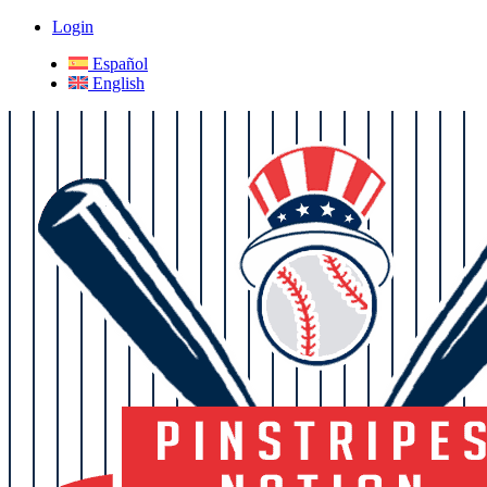
Login
Español
English