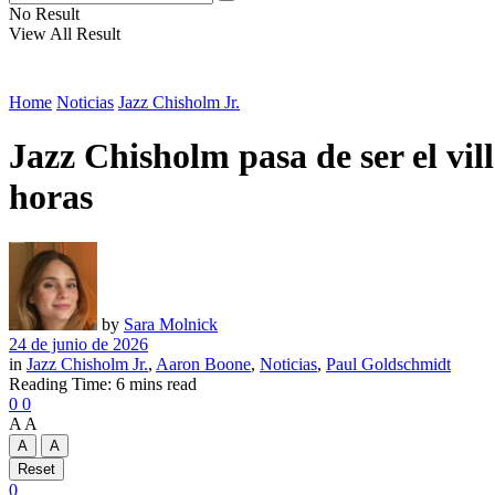
No Result
View All Result
Home
Noticias
Jazz Chisholm Jr.
Jazz Chisholm pasa de ser el vil
horas
by
Sara Molnick
24 de junio de 2026
in
Jazz Chisholm Jr.
,
Aaron Boone
,
Noticias
,
Paul Goldschmidt
Reading Time: 6 mins read
0
0
A
A
A
A
Reset
0