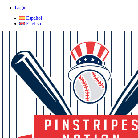
Login
Español
English