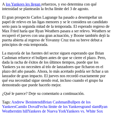
A
los Yankees les llegan
refuerzos, y eso determina con qué
intensidad se plantearán la fecha límite del 3 de agosto.
El gran prospecto Carlos Lagrange ha pasado a desempeñar un
papel de relevo en las ligas menores y se le considera un candidato
serio para la segunda mitad de la temporada. El esperado regreso de
Max Fried haría que Ryan Weathers pasara a ser relevo. Weathers se
recuperó el jueves con una gran actuación, y Boone también dejó la
puerta abierta al regreso de Yovanny Cruz tras su breve debut a
principios de esta temporada.
La mayoría de las fuentes del sector siguen esperando que Brian
Cashman refuerce el bullpen antes de que se cierre el plazo. Pero,
dada la racha de éxitos de los últimos tiempos, puede que los
Yankees ya no necesiten al trío de lanzadores que ficharon en el
plazo del año pasado. Ahora, lo más acertado podría ser fichar a un
lanzador de gran impacto. El jueves nos recordó exactamente por
qué esa necesidad sigue siendo real, incluso cuando el grupo ha
demostrado que puede hacerlo mejor.
¿Qué le parece? Deje su comentario a continuación.
Tags:
Andrew Benintendi
Brian Cashman
Bullpen de los
Yankees
Camilo Doval
Fecha límite de los Yankees
grand slam
Ryan
Weathers
tim hill
Yankees de Nueva York
Yankees vs. White Sox