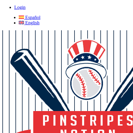
Login
Español
English