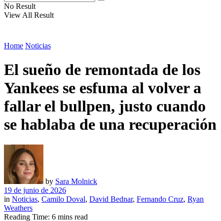
No Result
View All Result
Home
Noticias
El sueño de remontada de los
Yankees se esfuma al volver a
fallar el bullpen, justo cuando
se hablaba de una recuperación
by
Sara Molnick
19 de junio de 2026
in
Noticias
,
Camilo Doval
,
David Bednar
,
Fernando Cruz
,
Ryan
Weathers
Reading Time: 6 mins read