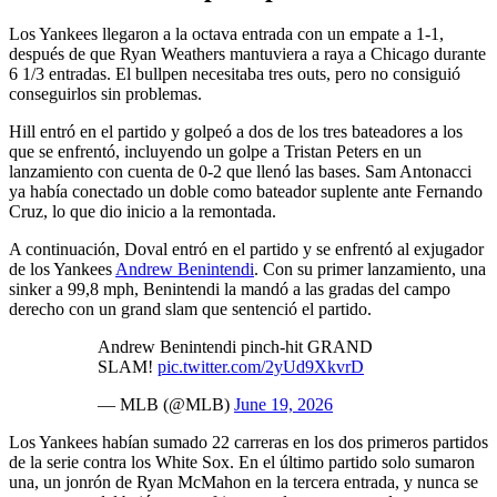
Los Yankees llegaron a la octava entrada con un empate a 1-1,
después de que Ryan Weathers mantuviera a raya a Chicago durante
6 1/3 entradas. El bullpen necesitaba tres outs, pero no consiguió
conseguirlos sin problemas.
Hill entró en el partido y golpeó a dos de los tres bateadores a los
que se enfrentó, incluyendo un golpe a Tristan Peters en un
lanzamiento con cuenta de 0-2 que llenó las bases. Sam Antonacci
ya había conectado un doble como bateador suplente ante Fernando
Cruz, lo que dio inicio a la remontada.
A continuación, Doval entró en el partido y se enfrentó al exjugador
de los Yankees
Andrew Benintendi
. Con su primer lanzamiento, una
sinker a 99,8 mph, Benintendi la mandó a las gradas del campo
derecho con un grand slam que sentenció el partido.
Andrew Benintendi pinch-hit GRAND
SLAM!
pic.twitter.com/2yUd9XkvrD
— MLB (@MLB)
June 19, 2026
Los Yankees habían sumado 22 carreras en los dos primeros partidos
de la serie contra los White Sox. En el último partido solo sumaron
una, un jonrón de Ryan McMahon en la tercera entrada, y nunca se