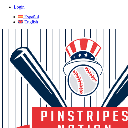
Login
Español
English