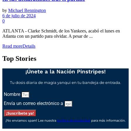
by
Michael Bennington
6 de julio de 2024
0
ATLANTA - Clarke Schmidt, de los Yankees, acabó el lunes en
Atlanta con un partido para olvidar. A pesar de ...
Read more
Details
Top Stories
¡Únete a la Nación Pinstripes!
Tu dosis diaria de magia yanqui en tu bandeja de entrada.
Nombre
Envía un correo electrónico a
¡Suscríbete ya!
¡No enviamos spam! Lee nuestra
política de privacidad
para más información.