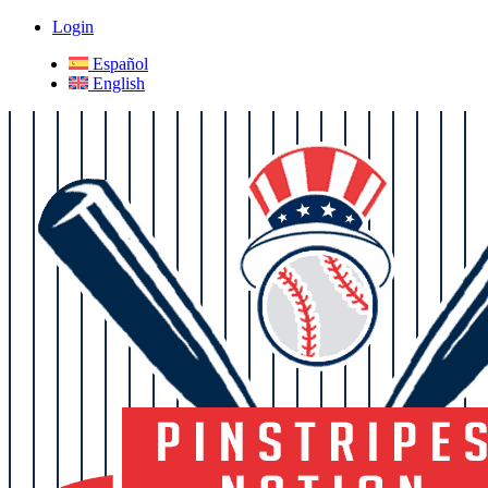
Login
Español
English