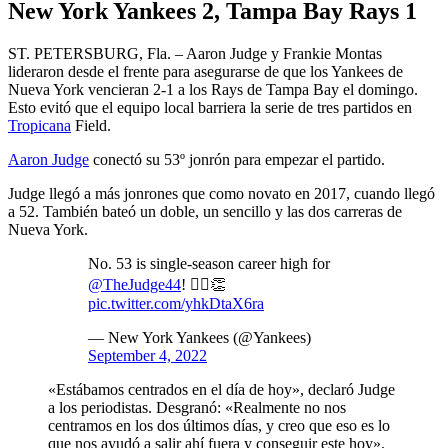
New York Yankees 2, Tampa Bay Rays 1
ST. PETERSBURG, Fla. – Aaron Judge y Frankie Montas
lideraron desde el frente para asegurarse de que los Yankees de
Nueva York vencieran 2-1 a los Rays de Tampa Bay el domingo.
Esto evitó que el equipo local barriera la serie de tres partidos en
Tropicana
Field.
Aaron Judge
conectó su 53º jonrón para empezar el partido.
Judge llegó a más jonrones que como novato en 2017, cuando llegó
a 52. También bateó un doble, un sencillo y las dos carreras de
Nueva York.
No. 53 is single-season career high for
@TheJudge44
! 👨‍⚖️👏
pic.twitter.com/yhkDtaX6ra
— New York Yankees (@Yankees)
September 4, 2022
«Estábamos centrados en el día de hoy», declaró Judge
a los periodistas. Desgranó: «Realmente no nos
centramos en los dos últimos días, y creo que eso es lo
que nos ayudó a salir ahí fuera y conseguir este hoy».