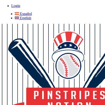
Login
Español
English