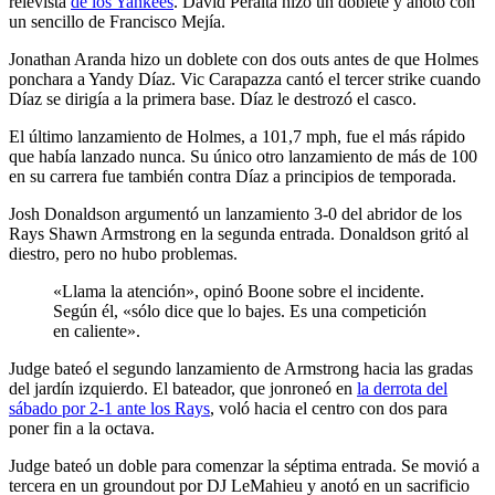
relevista
de los Yankees
. David Peralta hizo un doblete y anotó con
un sencillo de Francisco Mejía.
Jonathan Aranda hizo un doblete con dos outs antes de que Holmes
ponchara a Yandy Díaz. Vic Carapazza cantó el tercer strike cuando
Díaz se dirigía a la primera base. Díaz le destrozó el casco.
El último lanzamiento de Holmes, a 101,7 mph, fue el más rápido
que había lanzado nunca. Su único otro lanzamiento de más de 100
en su carrera fue también contra Díaz a principios de temporada.
Josh Donaldson argumentó un lanzamiento 3-0 del abridor de los
Rays Shawn Armstrong en la segunda entrada. Donaldson gritó al
diestro, pero no hubo problemas.
«Llama la atención», opinó Boone sobre el incidente.
Según él, «sólo dice que lo bajes. Es una competición
en caliente».
Judge bateó el segundo lanzamiento de Armstrong hacia las gradas
del jardín izquierdo. El bateador, que jonroneó en
la derrota del
sábado por 2-1 ante los Rays
, voló hacia el centro con dos para
poner fin a la octava.
Judge bateó un doble para comenzar la séptima entrada. Se movió a
tercera en un groundout por DJ LeMahieu y anotó en un sacrificio