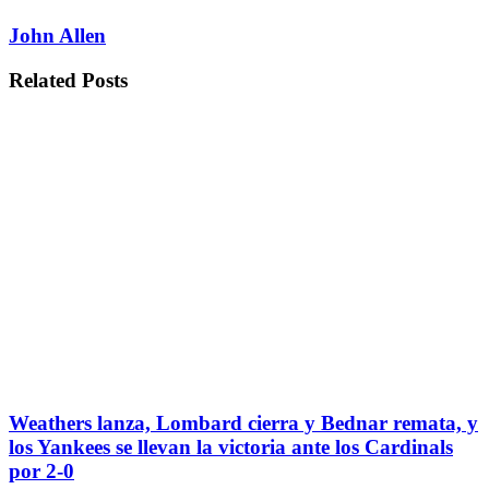
John Allen
Related
Posts
Weathers lanza, Lombard cierra y Bednar remata, y
los Yankees se llevan la victoria ante los Cardinals
por 2-0