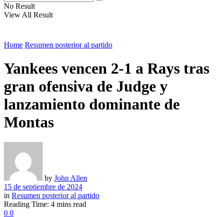
No Result
View All Result
Home
Resumen posterior al partido
Yankees vencen 2-1 a Rays tras
gran ofensiva de Judge y
lanzamiento dominante de
Montas
by
John Allen
15 de septiembre de 2024
in
Resumen posterior al partido
Reading Time: 4 mins read
0
0