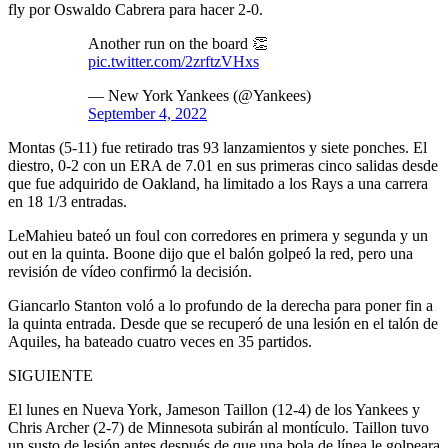
fly por Oswaldo Cabrera para hacer 2-0.
Another run on the board 👏
pic.twitter.com/2zrftzVHxs
— New York Yankees (@Yankees)
September 4, 2022
Montas (5-11) fue retirado tras 93 lanzamientos y siete ponches. El
diestro, 0-2 con un ERA de 7.01 en sus primeras cinco salidas desde
que fue adquirido de Oakland, ha limitado a los Rays a una carrera
en 18 1/3 entradas.
LeMahieu bateó un foul con corredores en primera y segunda y un
out en la quinta. Boone dijo que el balón golpeó la red, pero una
revisión de vídeo confirmó la decisión.
Giancarlo Stanton voló a lo profundo de la derecha para poner fin a
la quinta entrada. Desde que se recuperó de una lesión en el talón de
Aquiles, ha bateado cuatro veces en 35 partidos.
SIGUIENTE
El lunes en Nueva York, Jameson Taillon (12-4) de los Yankees y
Chris Archer (2-7) de Minnesota subirán al montículo. Taillon tuvo
un susto de lesión antes después de que una bola de línea le golpeara