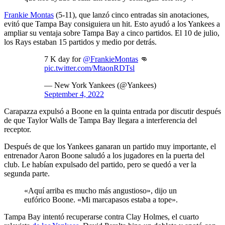
Frankie Montas
(5-11), que lanzó cinco entradas sin anotaciones,
evitó que Tampa Bay consiguiera un hit. Esto ayudó a los Yankees a
ampliar su ventaja sobre Tampa Bay a cinco partidos. El 10 de julio,
los Rays estaban 15 partidos y medio por detrás.
7 K day for
@FrankieMontas
👊
pic.twitter.com/MtaonRDTsl
— New York Yankees (@Yankees)
September 4, 2022
Carapazza expulsó a Boone en la quinta entrada por discutir después
de que Taylor Walls de Tampa Bay llegara a interferencia del
receptor.
Después de que los Yankees ganaran un partido muy importante, el
entrenador Aaron Boone saludó a los jugadores en la puerta del
club. Le habían expulsado del partido, pero se quedó a ver la
segunda parte.
«Aquí arriba es mucho más angustioso», dijo un
eufórico Boone. «Mi marcapasos estaba a tope».
Tampa Bay intentó recuperarse contra Clay Holmes, el cuarto