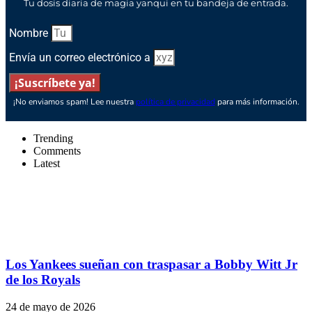
Tu dosis diaria de magia yanqui en tu bandeja de entrada.
Nombre
Envía un correo electrónico a
¡Suscríbete ya!
¡No enviamos spam! Lee nuestra
política de privacidad
para más información.
Trending
Comments
Latest
Los Yankees sueñan con traspasar a Bobby Witt Jr
de los Royals
24 de mayo de 2026