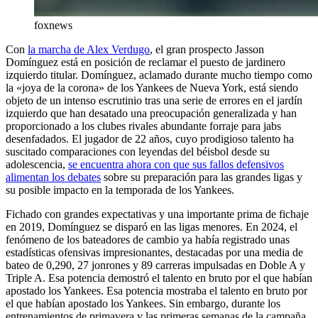
foxnews
Con
la marcha de Alex Verdugo
, el gran prospecto Jasson
Domínguez está en posición de reclamar el puesto de jardinero
izquierdo titular. Domínguez, aclamado durante mucho tiempo como
la «joya de la corona» de los Yankees de Nueva York, está siendo
objeto de un intenso escrutinio tras una serie de errores en el jardín
izquierdo que han desatado una preocupación generalizada y han
proporcionado a los clubes rivales abundante forraje para jabs
desenfadados. El jugador de 22 años, cuyo prodigioso talento ha
suscitado comparaciones con leyendas del béisbol desde su
adolescencia,
se encuentra ahora con que sus fallos defensivos
alimentan los debates
sobre su preparación para las grandes ligas y
su posible impacto en la temporada de los Yankees.
Fichado con grandes expectativas y una importante prima de fichaje
en 2019, Domínguez se disparó en las ligas menores. En 2024, el
fenómeno de los bateadores de cambio ya había registrado unas
estadísticas ofensivas impresionantes, destacadas por una media de
bateo de 0,290, 27 jonrones y 89 carreras impulsadas en Doble A y
Triple A. Esa potencia demostró el talento en bruto por el que habían
apostado los Yankees. Esa potencia mostraba el talento en bruto por
el que habían apostado los Yankees. Sin embargo, durante los
entrenamientos de primavera y las primeras semanas de la campaña