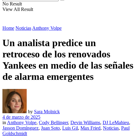
No Result
View All Result
Home
Noticias
Anthony Volpe
Un analista predice un
retroceso de los renovados
Yankees en medio de las señales
de alarma emergentes
by
Sara Molnick
4 de marzo de 2025
in
Anthony Volpe
,
Cody Bellinger
,
Devin Williams
,
DJ LeMahieu
,
Jasson Domínguez
,
Juan Soto
,
Luis Gil
,
Max Fried
,
Noticias
,
Paul
Goldschmidt