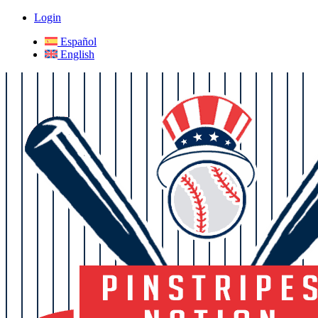
Login
Español
English