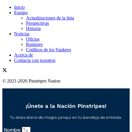
Inicio
Equipo
Actualizaciones de la lista
Perspectivas
Historia
Noticias
Oficios
Rumores
Cotilleos de los Yankees
Acerca de
Contacta con nosotros
© 2021-2026 Pinstripes Nation
¡Únete a la Nación Pinstripes!
Tu dosis diaria de magia yanqui en tu bandeja de entrada.
Nombre