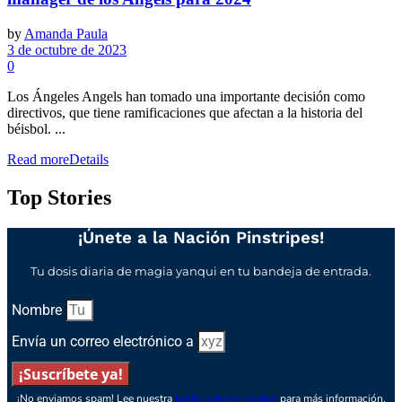
by
Amanda Paula
3 de octubre de 2023
0
Los Ángeles Angels han tomado una importante decisión como
directivos, que tiene ramificaciones que afectan a la historia del
béisbol. ...
Read more
Details
Top Stories
¡Únete a la Nación Pinstripes!
Tu dosis diaria de magia yanqui en tu bandeja de entrada.
Nombre
Envía un correo electrónico a
¡Suscríbete ya!
¡No enviamos spam! Lee nuestra
política de privacidad
para más información.