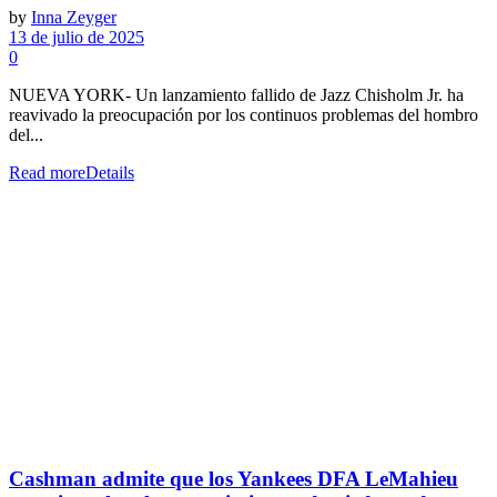
by
Inna Zeyger
13 de julio de 2025
0
NUEVA YORK- Un lanzamiento fallido de Jazz Chisholm Jr. ha
reavivado la preocupación por los continuos problemas del hombro
del...
Read more
Details
Cashman admite que los Yankees DFA LeMahieu