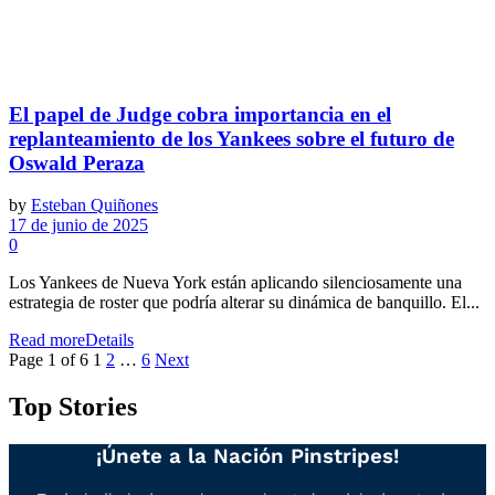
El papel de Judge cobra importancia en el
replanteamiento de los Yankees sobre el futuro de
Oswald Peraza
by
Esteban Quiñones
17 de junio de 2025
0
Los Yankees de Nueva York están aplicando silenciosamente una
estrategia de roster que podría alterar su dinámica de banquillo. El...
Read more
Details
Page 1 of 6
1
2
…
6
Next
Top Stories
¡Únete a la Nación Pinstripes!