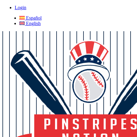
Login
Español
English