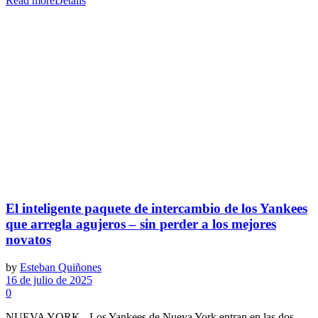
Read more
Details
El inteligente paquete de intercambio de los Yankees
que arregla agujeros – sin perder a los mejores
novatos
by
Esteban Quiñones
16 de julio de 2025
0
NUEVA YORK - Los Yankees de Nueva York entran en las dos