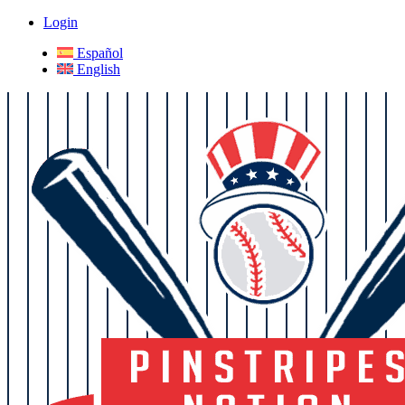
Login
Español
English