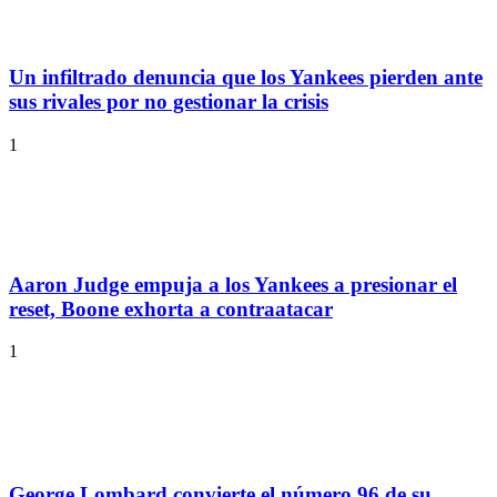
Un infiltrado denuncia que los Yankees pierden ante
sus rivales por no gestionar la crisis
1
Aaron Judge empuja a los Yankees a presionar el
reset, Boone exhorta a contraatacar
1
George Lombard convierte el número 96 de su