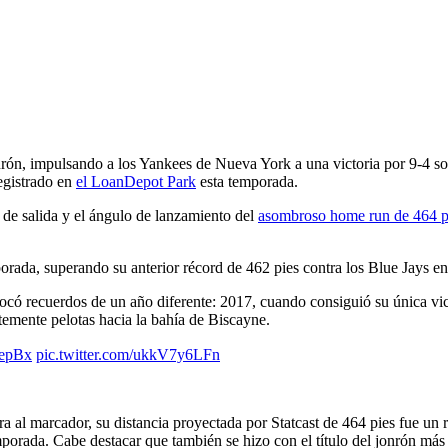
c
rón, impulsando a los Yankees de Nueva York a una victoria por 9-4 sobr
egistrado en
el LoanDepot Park
esta temporada.
d de salida y el ángulo de lanzamiento del
asombroso home run de 464 p
porada, superando su anterior récord de 462 pies contra los Blue Jays 
vocó recuerdos de un año diferente: 2017, cuando consiguió su única vi
ntemente pelotas hacia la bahía de Biscayne.
epBx
pic.twitter.com/ukkV7y6LFn
al marcador, su distancia proyectada por Statcast de 464 pies fue un r
temporada. Cabe destacar que también se hizo con el título del jonrón má