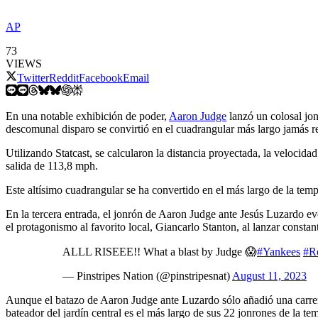
AP
73
VIEWS
Twitter
Reddit
Facebook
Email
En una notable exhibición de poder,
Aaron Judge
lanzó un colosal jon
descomunal disparo se convirtió en el cuadrangular más largo jamás r
Utilizando Statcast, se calcularon la distancia proyectada, la velocida
salida de 113,8 mph.
Este altísimo cuadrangular se ha convertido en el más largo de la tem
En la tercera entrada, el jonrón de Aaron Judge ante Jesús Luzardo e
el protagonismo al favorito local, Giancarlo Stanton, al lanzar consta
ALLL RISEEE!! What a blast by Judge 😱
#Yankees
#R
— Pinstripes Nation (@pinstripesnat)
August 11, 2023
Aunque el batazo de Aaron Judge ante Luzardo sólo añadió una carrera 
bateador del jardín central es el más largo de sus 22 jonrones de la 