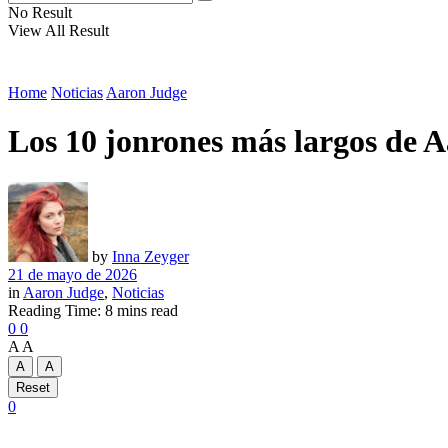
No Result
View All Result
Home
Noticias
Aaron Judge
Los 10 jonrones más largos de 
by
Inna Zeyger
21 de mayo de 2026
in
Aaron Judge
,
Noticias
Reading Time: 8 mins read
0
0
A
A
A
A
Reset
0