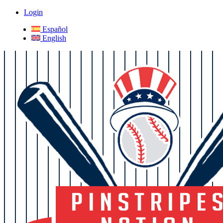
Login
Español
English