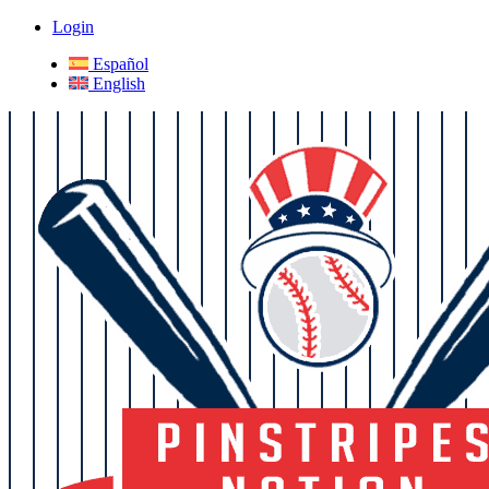
Login
Español
English