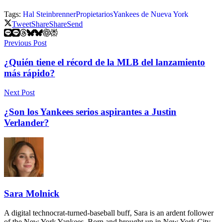
Tags:
Hal Steinbrenner
Propietarios
Yankees de Nueva York
Tweet
Share
Share
Send
Previous Post
¿Quién tiene el récord de la MLB del lanzamiento
más rápido?
Next Post
¿Son los Yankees serios aspirantes a Justin
Verlander?
Sara Molnick
A digital technocrat-turned-baseball buff, Sara is an ardent follower
of the New York Yankees. Born and brought up in New York City,