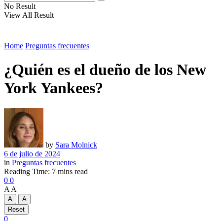
No Result
View All Result
Home
Preguntas frecuentes
¿Quién es el dueño de los New
York Yankees?
by
Sara Molnick
6 de julio de 2024
in
Preguntas frecuentes
Reading Time: 7 mins read
0
0
A
A
A
A
Reset
0