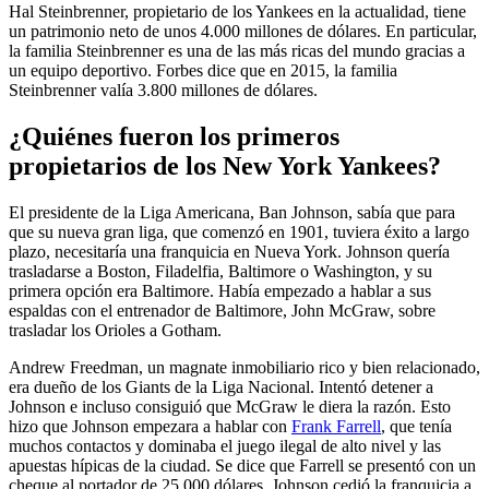
Hal Steinbrenner, propietario de los Yankees en la actualidad, tiene
un patrimonio neto de unos 4.000 millones de dólares. En particular,
la familia Steinbrenner es una de las más ricas del mundo gracias a
un equipo deportivo. Forbes dice que en 2015, la familia
Steinbrenner valía 3.800 millones de dólares.
¿Quiénes fueron los primeros
propietarios de los New York Yankees?
El presidente de la Liga Americana, Ban Johnson, sabía que para
que su nueva gran liga, que comenzó en 1901, tuviera éxito a largo
plazo, necesitaría una franquicia en Nueva York. Johnson quería
trasladarse a Boston, Filadelfia, Baltimore o Washington, y su
primera opción era Baltimore. Había empezado a hablar a sus
espaldas con el entrenador de Baltimore, John McGraw, sobre
trasladar los Orioles a Gotham.
Andrew Freedman, un magnate inmobiliario rico y bien relacionado,
era dueño de los Giants de la Liga Nacional. Intentó detener a
Johnson e incluso consiguió que McGraw le diera la razón. Esto
hizo que Johnson empezara a hablar con
Frank Farrell
, que tenía
muchos contactos y dominaba el juego ilegal de alto nivel y las
apuestas hípicas de la ciudad. Se dice que Farrell se presentó con un
cheque al portador de 25.000 dólares. Johnson cedió la franquicia a