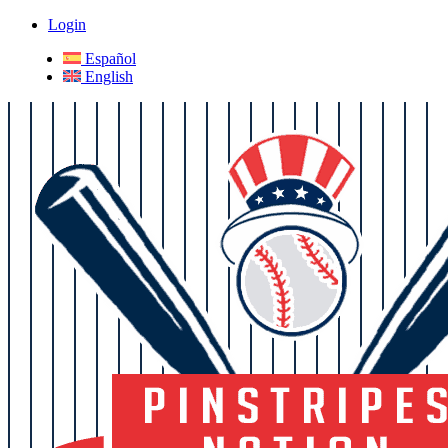
Login
Español
English