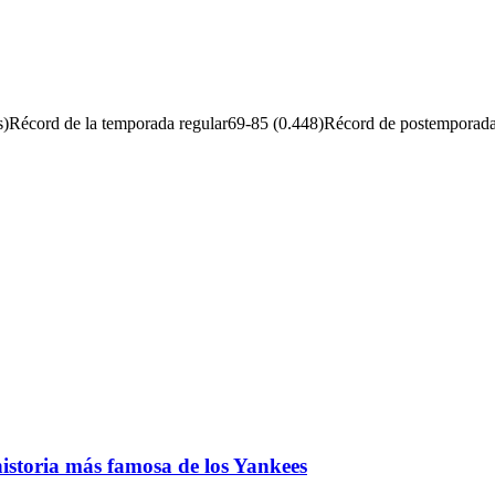
c
ales)Récord de la temporada regular69-85 (0.448)Récord de postemporad
istoria más famosa de los Yankees