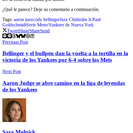
¿Qué le parece? Deje su comentario a continuación.
Tags:
aaron juez
cody bellinger
Jazz Chisholm Jr.
Paul
Goldschmidt
Serie Metro
Yankees de Nueva York
Tweet
Share
Share
Send
Previous Post
Bellinger y el bullpen dan la vuelta a la tortilla en la
victoria de los Yankees por 6-4 sobre los Mets
Next Post
Aaron Judge se abre camino en la liga de leyendas
de los Yankees
Sara Molnick