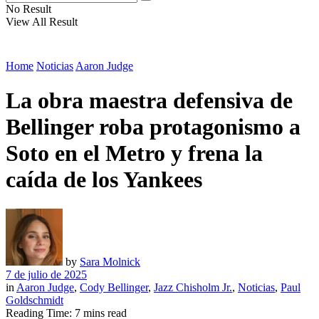
No Result
View All Result
Home
Noticias
Aaron Judge
La obra maestra defensiva de
Bellinger roba protagonismo a
Soto en el Metro y frena la
caída de los Yankees
by
Sara Molnick
7 de julio de 2025
in
Aaron Judge
,
Cody Bellinger
,
Jazz Chisholm Jr.
,
Noticias
,
Paul
Goldschmidt
Reading Time: 7 mins read