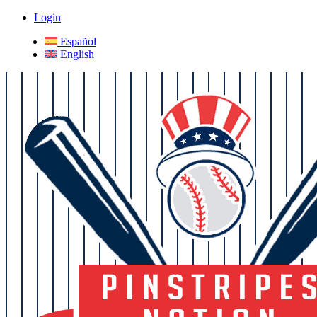
Login
Español
English