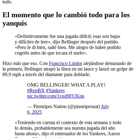
todo.
El momento que lo cambió todo para los
yanquis
«Definitivamente fue una jugada difícil; esas son bajas
y difíciles de leer», dijo Bellinger después del partido.
«Pero le di bien, salté bien. Me alegro de haber podido
cogerlo antes de que tocara el suelo».
Hizo más que eso. Con
Francisco Lindor
alejándose demasiado de
la primera, Bellinger atrapó la línea en un lance y lanzó un golpe de
89,9 mph a través del diamante para doblarle.
OMG BELLINGER! WHAT A PLAY!
#RepBX
#Yankees
pic.twitter.com/1xxd9FUKpp
— Pinstripes Nation (@pinstripesnat)
July
6, 2025
«Teniendo en cuenta el contexto de esta semana y todo
lo demás, probablemente sea nuestra jugada del año
hasta ahora», dijo el entrenador de los Yankees, Aaron