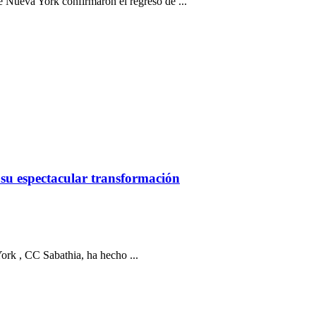
c
de Nueva York confirmaron el regreso de ...
su espectacular transformación
York , CC Sabathia, ha hecho ...