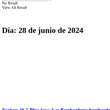
No Result
View All Result
Día:
28 de junio de 2024
Yankees 16-5 Blue Jays: Los Bombarderos bombardean