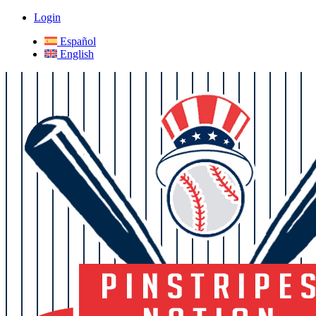
Login
Español
English