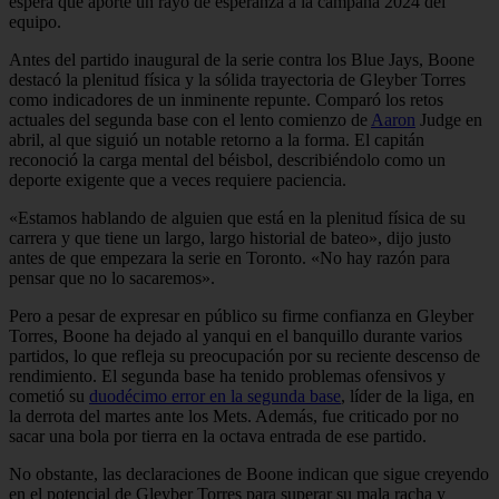
espera que aporte un rayo de esperanza a la campaña 2024 del
equipo.
Antes del partido inaugural de la serie contra los Blue Jays, Boone
destacó la plenitud física y la sólida trayectoria de Gleyber Torres
como indicadores de un inminente repunte. Comparó los retos
actuales del segunda base con el lento comienzo de
Aaron
Judge en
abril, al que siguió un notable retorno a la forma. El capitán
reconoció la carga mental del béisbol, describiéndolo como un
deporte exigente que a veces requiere paciencia.
«Estamos hablando de alguien que está en la plenitud física de su
carrera y que tiene un largo, largo historial de bateo», dijo justo
antes de que empezara la serie en Toronto. «No hay razón para
pensar que no lo sacaremos».
Pero a pesar de expresar en público su firme confianza en Gleyber
Torres, Boone ha dejado al yanqui en el banquillo durante varios
partidos, lo que refleja su preocupación por su reciente descenso de
rendimiento. El segunda base ha tenido problemas ofensivos y
cometió su
duodécimo error en la segunda base
, líder de la liga, en
la derrota del martes ante los Mets. Además, fue criticado por no
sacar una bola por tierra en la octava entrada de ese partido.
No obstante, las declaraciones de Boone indican que sigue creyendo
en el potencial de Gleyber Torres para superar su mala racha y