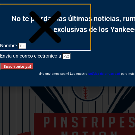
Login
No te pierdas las últimas noticias, ru
Español
English
exclusivas de los Yankee
Nombre
Envía un correo electrónico a
¡Suscríbete ya!
¡No enviamos spam! Lee nuestra
política de privacidad
para más 