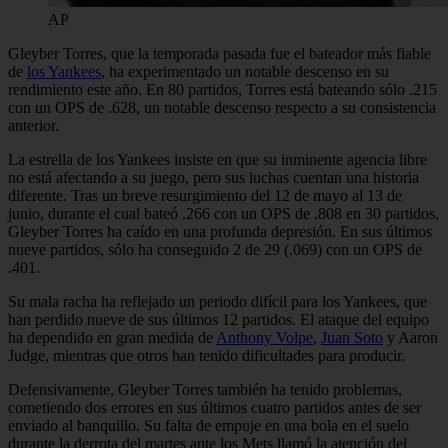
AP
Gleyber Torres, que la temporada pasada fue el bateador más fiable
de
los Yankees
, ha experimentado un notable descenso en su
rendimiento este año. En 80 partidos, Torres está bateando sólo .215
con un OPS de .628, un notable descenso respecto a su consistencia
anterior.
La estrella de los Yankees insiste en que su inminente agencia libre
no está afectando a su juego, pero sus luchas cuentan una historia
diferente. Tras un breve resurgimiento del 12 de mayo al 13 de
junio, durante el cual bateó .266 con un OPS de .808 en 30 partidos,
Gleyber Torres ha caído en una profunda depresión. En sus últimos
nueve partidos, sólo ha conseguido 2 de 29 (.069) con un OPS de
.401.
Su mala racha ha reflejado un periodo difícil para los Yankees, que
han perdido nueve de sus últimos 12 partidos. El ataque del equipo
ha dependido en gran medida de
Anthony Volpe
,
Juan Soto
y Aaron
Judge, mientras que otros han tenido dificultades para producir.
Defensivamente, Gleyber Torres también ha tenido problemas,
cometiendo dos errores en sus últimos cuatro partidos antes de ser
enviado al banquillo. Su falta de empuje en una bola en el suelo
durante la derrota del martes ante los Mets llamó la atención del