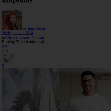
by
Inna Zeyger
28 de junio de 2024
in
Gleyber Torres
,
Noticias
Reading Time: 6 mins read
0
0
A
A
A
A
Reset
0