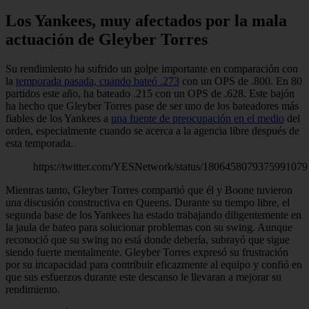
Los Yankees, muy afectados por la mala
actuación de Gleyber Torres
Su rendimiento ha sufrido un golpe importante en comparación con
la
temporada pasada, cuando bateó .273
con un OPS de .800. En 80
partidos este año, ha bateado .215 con un OPS de .628. Este bajón
ha hecho que Gleyber Torres pase de ser uno de los bateadores más
fiables de los Yankees a
una fuente de preocupación en el medio
del
orden, especialmente cuando se acerca a la agencia libre después de
esta temporada.
https://twitter.com/YESNetwork/status/1806458079375991079
Mientras tanto, Gleyber Torres compartió que él y Boone tuvieron
una discusión constructiva en Queens. Durante su tiempo libre, el
segunda base de los Yankees ha estado trabajando diligentemente en
la jaula de bateo para solucionar problemas con su swing. Aunque
reconoció que su swing no está donde debería, subrayó que sigue
siendo fuerte mentalmente. Gleyber Torres expresó su frustración
por su incapacidad para contribuir eficazmente al equipo y confió en
que sus esfuerzos durante este descanso le llevaran a mejorar su
rendimiento.