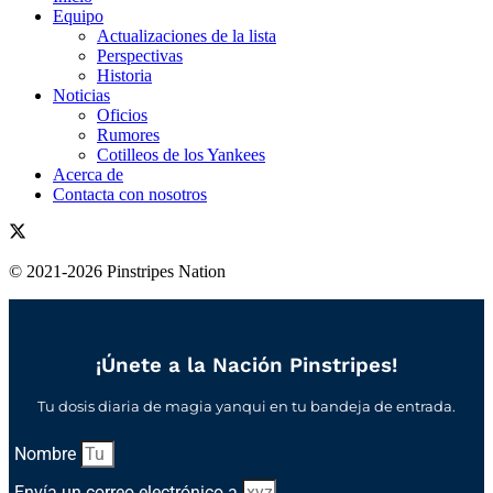
Equipo
Actualizaciones de la lista
Perspectivas
Historia
Noticias
Oficios
Rumores
Cotilleos de los Yankees
Acerca de
Contacta con nosotros
© 2021-2026 Pinstripes Nation
¡Únete a la Nación Pinstripes!
Tu dosis diaria de magia yanqui en tu bandeja de entrada.
Nombre
Envía un correo electrónico a