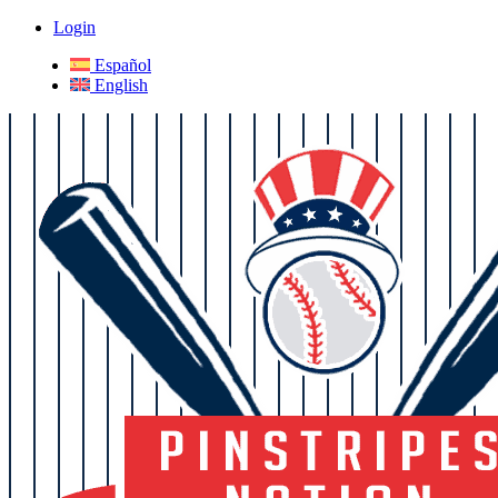
Login
Español
English