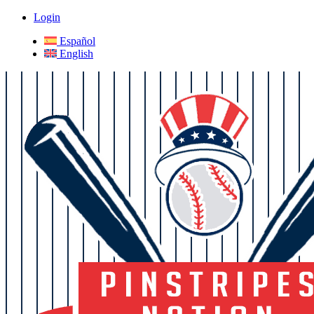
Login
Español
English