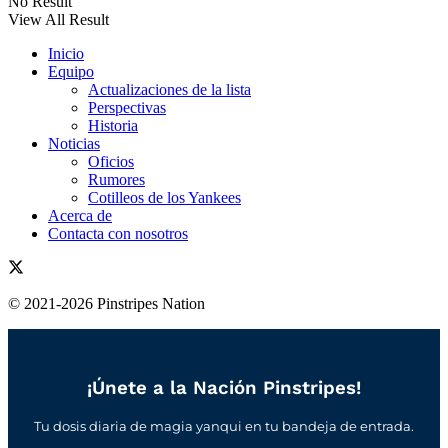
No Result
View All Result
Inicio
Equipo
Actualizaciones de la lista
Perspectivas
Historia
Noticias
Oficios
Rumores
Cotilleos de los Yankees
Acerca de
Contacta con nosotros
© 2021-2026 Pinstripes Nation
¡Únete a la Nación Pinstripes!
Tu dosis diaria de magia yanqui en tu bandeja de entrada.